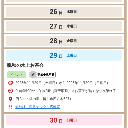
26
水曜日
日
27
木曜日
日
28
金曜日
日
29
土曜日
日
晩秋の水上お茶会
イベント
2025年11月29日（土曜日）から 2025年11月30日（日曜日）
午前9時30分～午後2時（雨天順延）※お菓子が無くなり次第終了
四方木・紅の里（鴨川市四方木627）
総務課 秘書デジタル広報室
30
日曜日
日