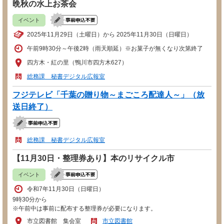
晩秋の水上お茶会
イベント
2025年11月29日（土曜日）から 2025年11月30日（日曜日）
午前9時30分～午後2時（雨天順延）※お菓子が無くなり次第終了
四方木・紅の里（鴨川市四方木627）
総務課 秘書デジタル広報室
フジテレビ「千葉の贈り物～まごころ配達人～」（放
送日終了）
総務課 秘書デジタル広報室
【11月30日・整理券あり】本のリサイクル市
イベント
令和7年11月30日（日曜日）
9時30分から
※午前中は事前に配布する整理券が必要になります。
市立図書館 集会室
市立図書館