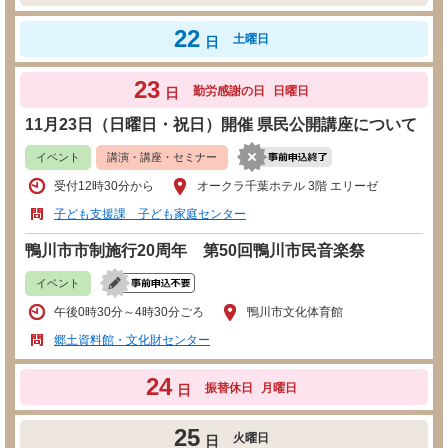
22
土曜日
日
23
勤労感謝の日
日曜日
日
11月23日（日曜日・祝日）開催 県民公開講座について
イベント
講演・講座・セミナー
受付12時30分から
オークラ千葉ホテル 3階 エリーゼ
子ども支援課 子ども家庭センター
鴨川市市制施行20周年 第50回鴨川市民音楽祭
イベント
午後0時30分～4時30分ごろ
鴨川市文化体育館
郷土資料館・文化財センター
24
振替休日
月曜日
日
25
火曜日
日