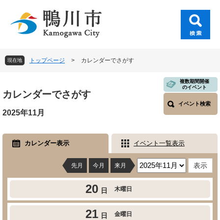
ペ
メ
ー
ニ
ジ
ュ
の
ー
先
を
頭
飛
トップページ
>
カレンダーでさがす
現在地
で
ば
す
し
本
複数期間開催
。
て
のイベント
文
カレンダーでさがす
本
イベント検索
文
2025年11月
へ
カレンダー表示
イベント一覧表示
先月
今月
来月
20
木曜日
日
21
金曜日
日