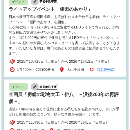
イベント
ライトアップイベント「棚田のあかり」
日本の棚田百選や棚田遺産にも選ばれた大山千枚田を舞台にライトアッ
プイベント「棚田のあかり」を開催。
15分毎に橙・青・緑・紫と4色に変化するLEDライトで彩られる、幻想
的な棚田の雰囲気をぜひお楽しみください。
また、1口3,000円の寄付で棚田を照らすLEDライト「ペットボタル」に
未来への願いや大切な人へのメッセージを書いて設置することができま
す。いただいた寄付は、棚田のあかりの活動資金に使用させていただき
ます。
2025年10月25日（土曜日）から 2026年1月12日（月曜日）
17時00分～20時00分頃
大山千枚田
商工観光課
イベント
企画展「房総の彫物大工・伊八 －没後200年の再評
価－」
没後200年の時を超えて現代に生きる私たちをも惹きつける、伊八が手
がけた彫物の魅力について、様々な角度から掘り下げます。
2025年11月30日（日曜日）から 2026年3月1日（日曜日）