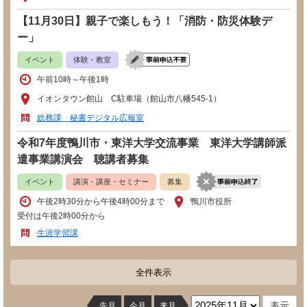
【11月30日】親子で楽しもう！「消防・防災体験デ
ー」
イベント
体験・教室
午前10時～午後1時
イオンタウン館山 C駐車場（館山市八幡545-1）
総務課 秘書デジタル広報室
令和7年度鴨川市・東洋大学交流事業 東洋大学講師派
遣事業講演会 聴講者募集
イベント
講演・講座・セミナー
募集
午後2時30分から午後4時00分まで
鴨川市役所
受付は午後2時00分から
生涯学習課
全件表示
先月
今月
来月