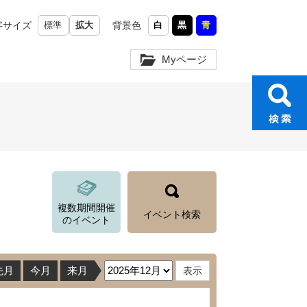
字サイズ
標準
拡大
背景色
白
黒
青
Myページ
複数期間開催
イベント検索
のイベント
先月
今月
来月