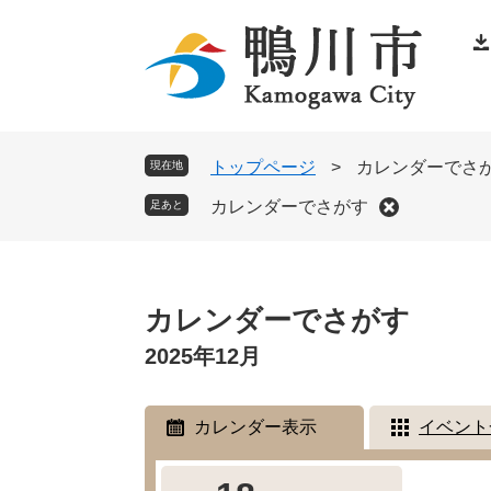
ペ
メ
ー
ニ
ジ
ュ
の
ー
先
を
頭
飛
トップページ
>
カレンダーでさ
現在地
で
ば
カレンダーでさがす
足あと
す
し
。
て
本
本
文
カレンダーでさがす
文
へ
2025年12月
カレンダー表示
イベント