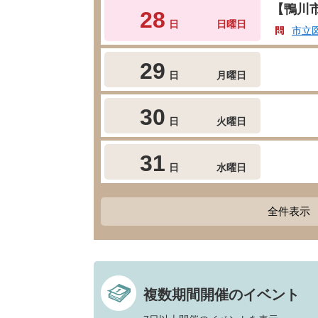
【鴨川
28
日
日曜日
市立
29
日
月曜日
30
日
火曜日
31
日
水曜日
全件表示
複数期間開催のイベント