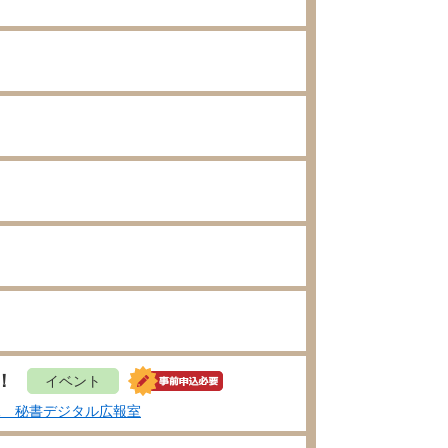
！
イベント
課 秘書デジタル広報室