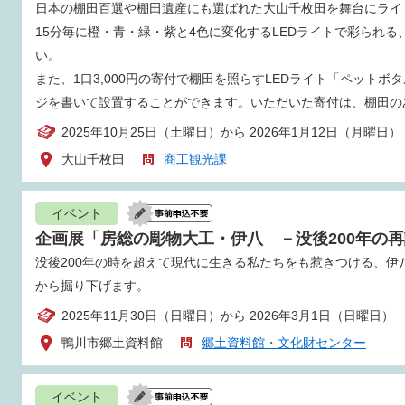
日本の棚田百選や棚田遺産にも選ばれた大山千枚田を舞台にライ
15分毎に橙・青・緑・紫と4色に変化するLEDライトで彩られ
い。
また、1口3,000円の寄付で棚田を照らすLEDライト「ペット
ジを書いて設置することができます。いただいた寄付は、棚田の
2025年10月25日（土曜日）から 2026年1月12日（月曜日）
大山千枚田
商工観光課
イベント
企画展「房総の彫物大工・伊八 －没後200年の
没後200年の時を超えて現代に生きる私たちをも惹きつける、
から掘り下げます。
2025年11月30日（日曜日）から 2026年3月1日（日曜日）
鴨川市郷土資料館
郷土資料館・文化財センター
イベント