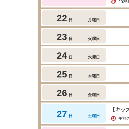
202
22
日
月曜日
23
日
火曜日
24
日
水曜日
25
日
木曜日
26
日
金曜日
【キッ
27
日
土曜日
午前