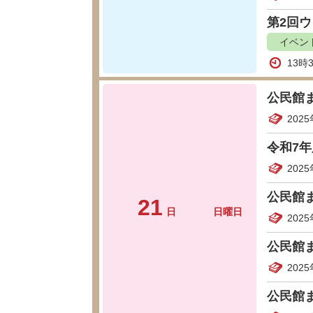
第2回
イベン
13時
公民館
202
令和7
202
公民館
21
日
日曜日
202
公民館
202
公民館