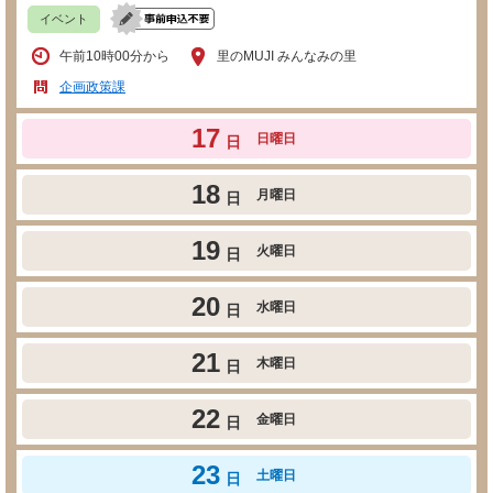
イベント
午前10時00分から
里のMUJI みんなみの里
企画政策課
17
日曜日
日
18
月曜日
日
19
火曜日
日
20
水曜日
日
21
木曜日
日
22
金曜日
日
23
土曜日
日