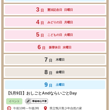
3
憲法記念日
日曜日
日
4
みどりの日
月曜日
日
5
こどもの日
火曜日
日
6
振替休日
水曜日
日
7
木曜日
日
8
金曜日
日
9
土曜日
日
【5月9日】おしごとAndならいごとDay
イベント
午前10時～午後2時
県立鴨川青少年自然の家