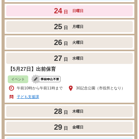
24
日曜日
日
25
月曜日
日
26
火曜日
日
27
水曜日
日
【5月27日】出前保育
イベント
午前10時から午前11時まで
30記念公園（市役所となり）
子ども支援課
28
木曜日
日
29
金曜日
日