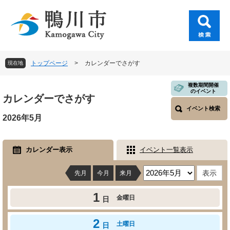
ペ
メ
ー
ニ
ジ
ュ
の
ー
先
を
頭
飛
トップページ
>
カレンダーでさがす
現在地
で
ば
す
し
本
複数期間開催
。
て
のイベント
文
カレンダーでさがす
本
イベント検索
文
2026年5月
へ
カレンダー表示
イベント一覧表示
先月
今月
来月
1
金曜日
日
2
土曜日
日