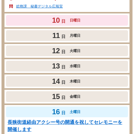
総務課 秘書デジタル広報室
10
日曜日
日
11
月曜日
日
12
火曜日
日
13
水曜日
日
14
木曜日
日
15
金曜日
日
16
土曜日
日
長狭街道経由アクシー号の開通を祝してセレモニーを
開催します