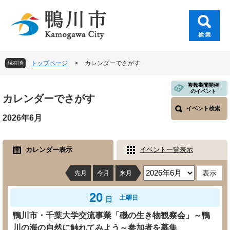
ペ
メ
ー
ニ
ジ
ュ
の
ー
先
を
頭
飛
トップページ
>
カレンダーでさがす
現在地
で
ば
す
し
本
複数期間開催
。
て
のイベント
文
カレンダーでさがす
本
イベント検索
文
2026年6月
へ
カレンダー表示
イベント一覧表示
先月
今月
来月
20
土曜日
日
鴨川市・千葉大学交流事業「磯の生き物観察会」～鴨
川の海の自然に触れてみよう～参加者を募集