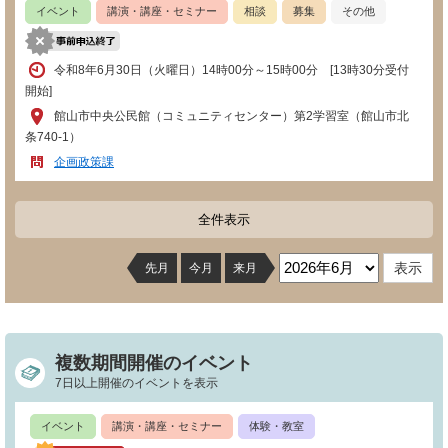
イベント
講演・講座・セミナー
相談
募集
その他
令和8年6月30日（火曜日）14時00分～15時00分 [13時30分受付
開始]
館山市中央公民館（コミュニティセンター）第2学習室（館山市北
条740-1）
企画政策課
全件表示
先月
今月
来月
複数期間開催のイベント
7日以上開催のイベントを表示
イベント
講演・講座・セミナー
体験・教室