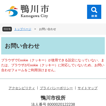
ペ
メ
ー
ニ
ジ
ュ
の
ー
先
を
頭
飛
トップページ
>
お問い合わせ
現在地
で
ば
す
し
本
。
て
文
お問い合わせ
本
文
へ
ブラウザでCookie（クッキー）が使用できる設定になっていない、ま
たは、ブラウザがCookie（クッキー）に対応していないため、お問い
合わせフォームをご利用頂けません。
アクセシビリティ
プライバシーポリシー
サイトマップ
鴨川市役所
法人番号 8000020122238