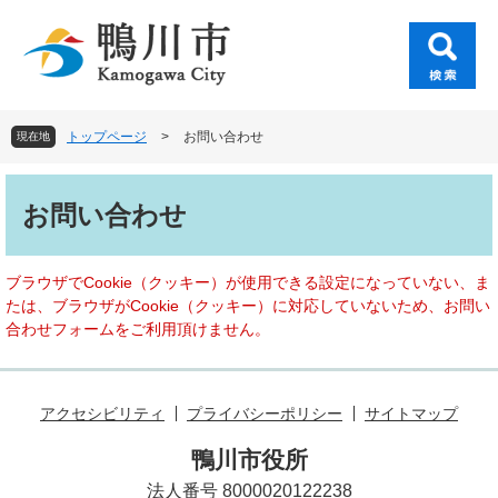
ペ
メ
ー
ニ
ジ
ュ
の
ー
先
を
頭
飛
トップページ
>
お問い合わせ
現在地
で
ば
す
し
本
。
て
文
お問い合わせ
本
文
へ
ブラウザでCookie（クッキー）が使用できる設定になっていない、ま
たは、ブラウザがCookie（クッキー）に対応していないため、お問い
合わせフォームをご利用頂けません。
アクセシビリティ
プライバシーポリシー
サイトマップ
鴨川市役所
法人番号 8000020122238