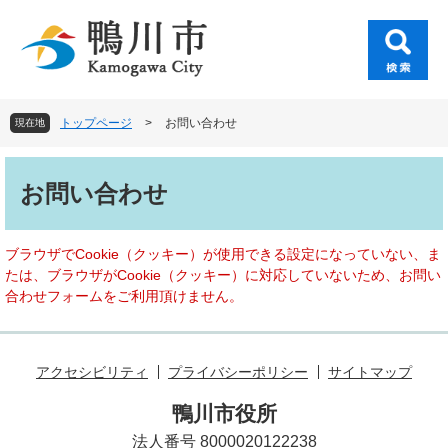
ペ
メ
ー
ニ
ジ
ュ
の
ー
先
を
頭
飛
トップページ
>
お問い合わせ
現在地
で
ば
す
し
本
。
て
文
お問い合わせ
本
文
へ
ブラウザでCookie（クッキー）が使用できる設定になっていない、ま
たは、ブラウザがCookie（クッキー）に対応していないため、お問い
合わせフォームをご利用頂けません。
アクセシビリティ
プライバシーポリシー
サイトマップ
鴨川市役所
法人番号 8000020122238