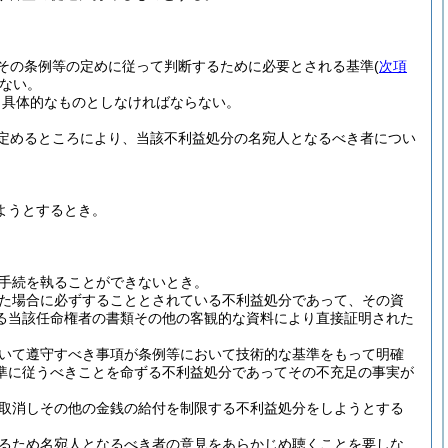
その条例等の定めに従って判断するために必要とされる基準
(
次項
ない。
り具体的なものとしなければならない。
定めるところにより、当該不利益処分の名宛人となるべき者につい
ようとするとき。
手続を執ることができないとき。
た場合に必ずすることとされている不利益処分であって、その資
る当該任命権者の書類その他の客観的な資料により直接証明された
いて遵守すべき事項が条例等において技術的な基準をもって明確
準に従うべきことを命ずる不利益処分であってその不充足の事実が
取消しその他の金銭の給付を制限する不利益処分をしようとする
るため名宛人となるべき者の意見をあらかじめ聴くことを要しな