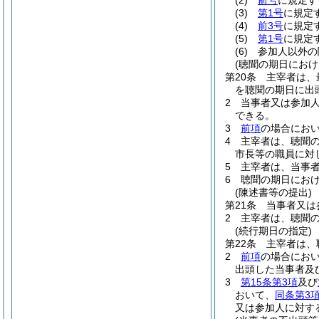
(2)
前号
に規定す
(3)
第1号
に規定
(4)
前3号
に規定
(5)
第1号
に規定
(6)
参加人以外の
(聴聞の期日におけ
第20条
主宰者は、
を聴聞の期日に出
2
当事者又は参加
できる。
3
前項
の場合にお
4
主宰者は、聴聞
市長等の職員に対
5
主宰者は、当事
6
聴聞の期日にお
(陳述書等の提出)
第21条
当事者又は
2
主宰者は、聴聞
(続行期日の指定)
第22条
主宰者は、
2
前項
の場合にお
出頭した当事者及
3
第15条第3項
及び
おいて、
同条第3
又は参加人に対す