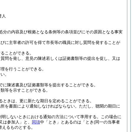
督人
処分の内容及び根拠となる条例等の条項並びにその原因となる事実
並びに主宰者の許可を得て市長等の職員に対し質問を発することが
することができる。
し質問を発し、意見の陳述若しくは証拠書類等の提出を促し、又は
審理を行うことができる。
ない。
でに陳述書及び証拠書類等を提出することができる。
書類等を示すことができる。
るときは、更に新たな期日を定めることができる。
場所を書面により通知しなければならない。
ただし、聴聞の期日に
。
判明しないときにおける通知の方法について準用する。
この場合に
又は参加人」と、
同項
中「とき」とあるのは「とき
(同一の当事者
替えるものとする。