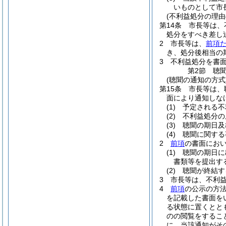
いものとして市
(不利益処分の理由
第14条
市長等は、
処分をすべき差し
2
市長等は、
前項
き、処分後相当の
3
不利益処分を書
第2節
聴
(聴聞の通知の方式
第15条
市長等は、
面により通知しな
(1)
予定される不
(2)
不利益処分の
(3)
聴聞の期日及
(4)
聴聞に関する
2
前項
の書面にお
(1)
聴聞の期日に
書類等を提出す
(2)
聴聞が終結す
3
市長等は、不利
4
前項
の公示の方
を記載した書面を
る状態に置くとと
のの閲覧をするこ
に、当該通知がそ