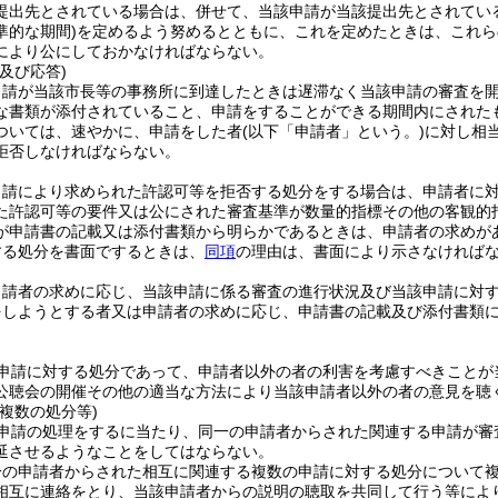
提出先とされている場合は、併せて、当該申請が当該提出先とされてい
準的な期間)
を定めるよう努めるとともに、これを定めたときは、これら
により公にしておかなければならない。
及び応答)
申請が当該市長等の事務所に到達したときは遅滞なく当該申請の審査を
な書類が添付されていること、申請をすることができる期間内にされた
ついては、速やかに、申請をした者
(以下「申請者」という。)
に対し相
拒否しなければならない。
申請により求められた許認可等を拒否する処分をする場合は、申請者に
た許認可等の要件又は公にされた審査基準が数量的指標その他の客観的
が申請書の記載又は添付書類から明らかであるときは、申請者の求めが
する処分を書面でするときは、
同項
の理由は、書面により示さなければ
申請者の求めに応じ、当該申請に係る審査の進行状況及び当該申請に対
をしようとする者又は申請者の求めに応じ、申請書の記載及び添付書類
申請に対する処分であって、申請者以外の者の利害を考慮すべきことが
公聴会の開催その他の適当な方法により当該申請者以外の者の意見を聴
複数の処分等)
申請の処理をするに当たり、同一の申請者からされた関連する申請が審
延させるようなことをしてはならない。
一の申請者からされた相互に関連する複数の申請に対する処分について
相互に連絡をとり、当該申請者からの説明の聴取を共同して行う等によ