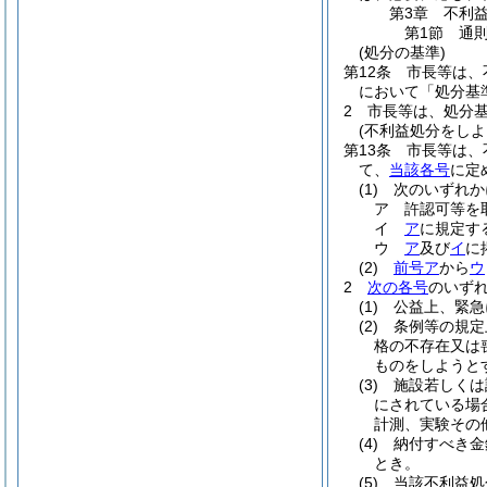
第3章
不利
第1節
通
(処分の基準)
第12条
市長等は、
において「処分基
2
市長等は、処分
(不利益処分をしよ
第13条
市長等は、
て、
当該各号
に定
(1)
次のいずれか
ア
許認可等を
イ
ア
に規定す
ウ
ア
及び
イ
に
(2)
前号ア
から
ウ
2
次の各号
のいず
(1)
公益上、緊急
(2)
条例等の規定
格の不存在又は
ものをしようと
(3)
施設若しくは
にされている場
計測、実験その
(4)
納付すべき金
とき。
(5)
当該不利益処