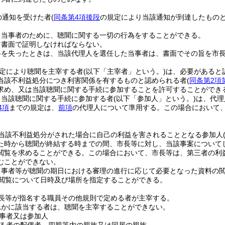
の通知を受けた者
(
同条第4項後段
の規定により当該通知が到達したものと
。
、当事者のために、聴聞に関する一切の行為をすることができる。
、書面で証明しなければならない。
格を失ったときは、当該代理人を選任した当事者は、書面でその旨を市
定により聴聞を主宰する者
(以下「主宰者」という。)
は、必要があると
当該不利益処分につき利害関係を有するものと認められる者
(
同条第2項
求め、又は当該聴聞に関する手続に参加することを許可することができ
り当該聴聞に関する手続に参加する者
(以下「参加人」という。)
は、代理
4項
までの規定は、
前項
の代理人について準用する。
この場合において
。
当該不利益処分がされた場合に自己の利益を害されることとなる参加人
た時から聴聞が終結する時までの間、市長等に対し、当該事案について
閲覧を求めることができる。
この場合において、市長等は、第三者の利
むことができない。
当事者等が聴聞の期日における審理の進行に応じて必要となった資料の
閲覧について日時及び場所を指定することができる。
長等が指名する職員その他規則で定める者が主宰する。
れかに該当する者は、聴聞を主宰することができない。
事者又は参加人