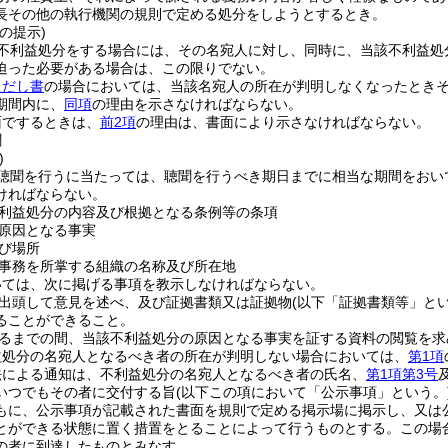
長その他の執行機関の規則で定める処分をしようとするとき。
の提示)
不利益処分をする場合には、その名宛人に対し、同時に、当該不利益処
迫った必要がある場合は、この限りでない。
ただし書
の場合においては、当該名宛人の所在が判明しなくなったとき
期間内に、
同項
の理由を示さなければならない。
面でするときは、
前2項
の理由は、書面により示さなければならない。
聞
)
聴聞を行うに当たっては、聴聞を行うべき期日までに相当な期間をおい
ければならない。
利益処分の内容及び根拠となる条例等の条項
原因となる事実
び場所
事務を所掌する組織の名称及び所在地
いては、次に掲げる事項を教示しなければならない。
出頭して意見を述べ、及び証拠書類又は証拠物
(以下「証拠書類等」とい
ることができること。
るまでの間、当該不利益処分の原因となる事実を証する資料の閲覧を求
益処分の名宛人となるべき者の所在が判明しない場合においては、
第1項
法による通知は、不利益処分の名宛人となるべき者の氏名、
第1項第3号
いつでもその者に交付する旨
(以下この項において「公示事項」という。
もに、公示事項が記載された書面を規則で定める掲示場に掲示し、又は
とができる状態に置く措置をとることによって行うものとする。
この場
の者に到達したものとみなす。