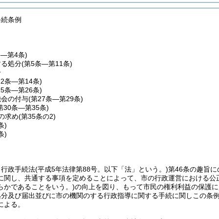
手続条例
条―第4条)
する処分
(第5条―第11条)
分
12条―第14条)
15条―第26条)
機会の付与
(第27条―第29条)
第30条―第35条)
の求め
(第35条の2)
条)
条)
、行政手続法
(平成5年法律第88号。以下「法」という。)
第46条の趣旨
に関し、共通する事項を定めることによって、市の行政運営における公
らかであることをいう。)
の向上を図り、もって市民の権利利益の保護に
処分及び届出並びに市の機関のする行政指導に関する手続に関しこの条
による。