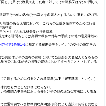
同じ。)
又は公務員であった者に対してその職務又は身分に関して
る裁定その他の処分
(その双方を名宛人とするものに限る。)
及び法
可能性のある現場において、これらの公益を確保するために行使
行政指導
目的としてされる処分及び行政指導
規定する聴聞若しくは弁明の機会の付与の手続その他の意見陳述の
47号)
第2条第1号
に規定する補助金等をいう。)
の交付の決定その
方公共団体がその固有の資格において当該処分の名宛人となるもの
は地方公共団体がその固有の資格においてすべきこととされている
って判断するために必要とされる基準
(以下「審査基準」という。)
具体的なものとしなければならない。
ている機関の事務所における備付けその他の適当な方法により審査
までに通常要すべき標準的な期間
(条例等により当該市長等と異なる