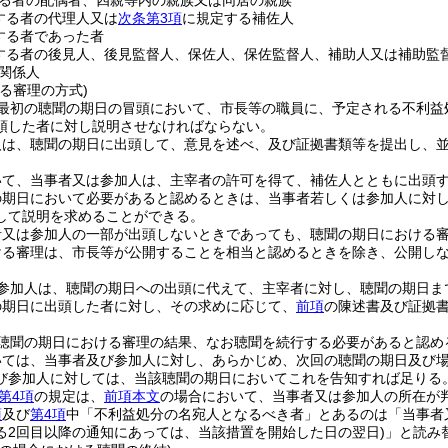
る者の配偶者、四親等内の親族又は同居の親族
する者の代理人又は
次条第3項
に規定する補佐人
する者であった者
する者の後見人、後見監督人、保佐人、保佐監督人、補助人又は補助監
関係人
る審理の方式)
最初の聴聞の期日の冒頭において、市長等の職員に、予定される不利益
頭した者に対し説明させなければならない。
人は、聴聞の期日に出頭して、意見を述べ、及び証拠書類等を提出し、
いて、当事者又は参加人は、主宰者の許可を得て、補佐人とともに出頭
の期日において必要があると認めるときは、当事者若しくは参加人に対
して説明を求めることができる。
者又は参加人の一部が出頭しないときであっても、聴聞の期日における
ける審理は、市長等が公開することを相当と認めるときを除き、公開し
参加人は、聴聞の期日への出頭に代えて、主宰者に対し、聴聞の期日ま
の期日に出頭した者に対し、その求めに応じて、
前項
の陳述書及び証拠
聴聞の期日における審理の結果、なお聴聞を続行する必要があると認め
いては、当事者及び参加人に対し、あらかじめ、次回の聴聞の期日及び
び参加人に対しては、当該聴聞の期日においてこれを告知すれば足りる
第4項
の規定は、
前項本文
の場合において、当事者又は参加人の所在が
項
及び
第4項
中「不利益処分の名宛人となるべき者」とあるのは「当事者
る2回目以降の通知にあっては、当該措置を開始した日の翌日)
」と読み