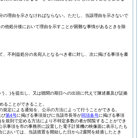
分の理由を示さなければならない。
ただし、当該理由を示さないで
その他処分後において理由を示すことが困難な事情があるときを除
て、不利益処分の名宛人となるべき者に対し、次に掲げる事項を書
う。)
を提出し、又は聴聞の期日への出頭に代えて陳述書及び証拠
めることができること。
の規定による通知を、公示の方法によって行うことができる。
及び
第4号
に掲げる事項並びに当該市長等が
同項各号
に掲げる事項
)
を規則で定める方法により不特定多数の者が閲覧することができ
公示事項を市の事務所に設置した電子計算機の映像面に表示したも
合においては、当該措置を開始した日から2週間を経過したとき