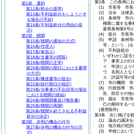
第2条
この条例に
第1節
通則
(1)
市長等 市長
第12条
(処分の基準)
(2)
法令 法律及
第13条
(不利益処分をしようとす
(3)
条例等 市の
る場合の手続)
権限に属する事
第14条
(不利益処分の理由の提
葉県条例第6号)
示)
(4)
処分 市長等
第2節
聴聞
(5)
申請 条例等
第15条
(聴聞の通知の方式)
等」という。)
を
第16条
(代理人)
(6)
不利益処分 
第17条
(参加人)
いずれかに該当
第18条
(文書等の閲覧)
ア
事実上の行
第19条
(聴聞の主宰)
イ
申請により
第20条
(聴聞の期日における審理
ウ
名宛人とな
の方式)
エ
許認可等の
第21条
(陳述書等の提出)
(7)
市の機関 市
第22条
(続行期日の指定)
(8)
行政指導 市
第23条
(当事者の不出頭等の場合
告、助言その他
における聴聞の終結)
(9)
届出 市長等
第24条
(聴聞調書及び報告書)
己の期待する一
第25条
(聴聞の再開)
(適用除外)
第26条
(聴聞を経てされる不利益
第3条
次に掲げる
処分の決定)
(1)
議会の議決を
第3節
弁明の機会の付与
(2)
地方税の犯則
第27条
(弁明の機会の付与の方
(3)
学校において
式)