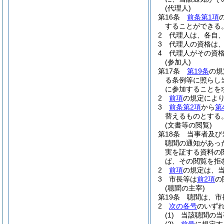
(代理人)
第16条
前条第1項
することができる
2
代理人は、各自
3
代理人の資格は
4
代理人がその資
(参加人)
第17条
第19条
の規
る条例等に照らし
に参加することを
2
前項
の規定によ
3
前条第2項
から
第
替えるものとする
(文書等の閲覧)
第18条
当事者及び
聴聞の通知があっ
実を証する資料の
ば、その閲覧を拒
2
前項
の規定は、
3
市長等は
前2項
の
(聴聞の主宰)
第19条
聴聞は、市
2
次の各号
のいず
(1)
当該聴聞の当