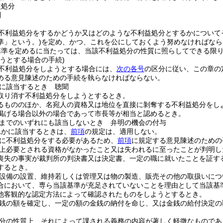
益処分
則
不利益処分をするかどうか又はどのような不利益処分とするかについて
準」という。)
を定め、かつ、これを公にしておくよう努めなければなら
基準を定めるに当たっては、当該不利益処分の性質に照らしてできる限
うとする場合の手続)
不利益処分をしようとする場合には、
次の各号
の区分に従い、この章の
める意見陳述のための手続を執らなければならない。
に該当するとき 聴聞
取り消す不利益処分をしようとするとき。
るもののほか、名宛人の資格又は地位を直接に剝奪する不利益処分をし
掲げる場合以外の場合であって市長等が相当と認めるとき。
までのいずれにも該当しないとき 弁明の機会の付与
れかに該当するときは、
前項
の規定は、適用しない。
に不利益処分をする必要があるため、
前項
に規定する意見陳述のための
上必要とされる資格がなかったこと又は失われるに至ったことが判明し
喪失の事実が裁判所の判決書又は決定書、一定の職に就いたことを証す
するとき。
設備の設置、維持若しくは管理又は物の製造、販売その他の取扱いにつ
合において、専ら当該基準が充足されていないことを理由として当該基
他客観的な認定方法によって確認されたものをしようとするとき。
銭の額を確定し、一定の額の金銭の納付を命じ、又は金銭の給付決定の
分の性質上、それによって課される義務の内容が著しく軽微なものであ