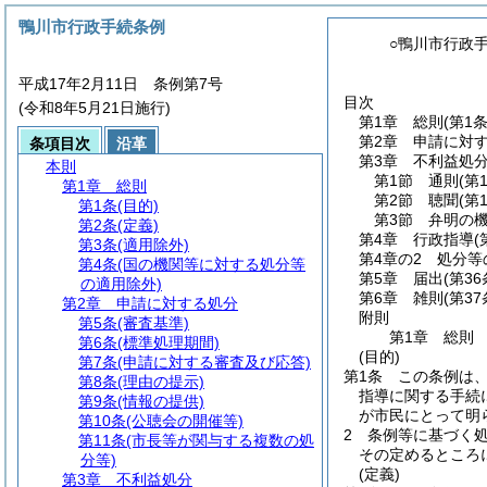
鴨川市行政手続条例
○鴨川市行政
平成17年2月11日 条例第7号
目次
(令和8年5月21日施行)
第1章
総則
(第1
第2章
申請に対
条項目次
沿革
第3章
不利益処
本則
第1節
通則
(第
第1章
総則
第2節
聴聞
(第
第1条
(目的)
第3節
弁明の
第2条
(定義)
第4章
行政指導
(
第3条
(適用除外)
第4章の2
処分等
第4条
(国の機関等に対する処分等
第5章
届出
(第36
の適用除外)
第6章
雑則
(第37
第2章
申請に対する処分
附則
第5条
(審査基準)
第1章
総則
第6条
(標準処理期間)
(目的)
第7条
(申請に対する審査及び応答)
第1条
この条例は
第8条
(理由の提示)
指導に関する手続
第9条
(情報の提供)
が市民にとって明
第10条
(公聴会の開催等)
2
条例等に基づく
第11条
(市長等が関与する複数の処
その定めるところ
分等)
(定義)
第3章
不利益処分