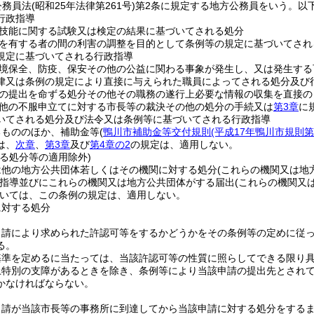
公務員法
(昭和25年法律第261号)
第2条に規定する地方公務員をいう。以下
行政指導
技能に関する試験又は検定の結果に基づいてされる処分
を有する者の間の利害の調整を目的として条例等の規定に基づいてされ
規定に基づいてされる行政指導
境保全、防疫、保安その他の公益に関わる事象が発生し、又は発生する
律又は条例の規定により直接に与えられた職員によってされる処分及び
の提出を命ずる処分その他その職務の遂行上必要な情報の収集を直接の
他の不服申立てに対する市長等の裁決その他の処分の手続又は
第3章
に
いてされる処分及び法令又は条例等に基づいてされる行政指導
るもののほか、補助金等
(
鴨川市補助金等交付規則
(平成17年鴨川市規則第
は、
次章
、
第3章
及び
第4章の2
の規定は、適用しない。
る処分等の適用除外)
は他の地方公共団体若しくはその機関に対する処分
(これらの機関又は地
指導並びにこれらの機関又は地方公共団体がする届出
(これらの機関又
いては、この条例の規定は、適用しない。
に対する処分
申請により求められた許認可等をするかどうかをその条例等の定めに従
る。
基準を定めるに当たっては、当該許認可等の性質に照らしてできる限り
上特別の支障があるときを除き、条例等により当該申請の提出先とされ
かなければならない。
申請が当該市長等の事務所に到達してから当該申請に対する処分をする