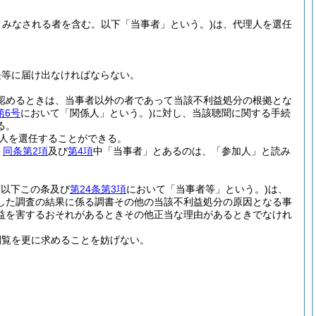
みなされる者を含む。以下「当事者」という。)
は、代理人を選任
長等に届け出なければならない。
認めるときは、当事者以外の者であって当該不利益処分の根拠とな
第6号
において「関係人」という。)
に対し、当該聴聞に関する手続
る。
人を選任することができる。
、
同条第2項
及び
第4項
中「当事者」とあるのは、「参加人」と読み
(以下この条及び
第24条第3項
において「当事者等」という。)
は、
した調査の結果に係る調書その他の当該不利益処分の原因となる事
益を害するおそれがあるときその他正当な理由があるときでなけれ
閲覧を更に求めることを妨げない。