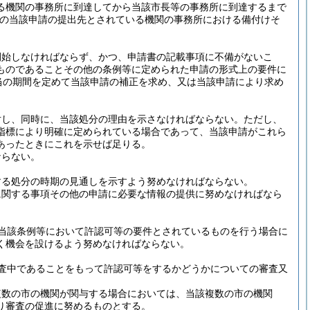
る機関の事務所に到達してから当該市長等の事務所に到達するまで
の当該申請の提出先とされている機関の事務所における備付けそ
開始しなければならず、かつ、申請書の記載事項に不備がないこ
ものであることその他の条例等に定められた申請の形式上の要件に
当の期間を定めて当該申請の補正を求め、又は当該申請により求め
対し、同時に、当該処分の理由を示さなければならない。
ただし、
指標により明確に定められている場合であって、当該申請がこれら
あったときにこれを示せば足りる。
ならない。
する処分の時期の見通しを示すよう努めなければならない。
に関する事項その他の申請に必要な情報の提供に努めなければなら
当該条例等において許認可等の要件とされているものを行う場合に
く機会を設けるよう努めなければならない。
査中であることをもって許認可等をするかどうかについての審査又
複数の市の機関が関与する場合においては、当該複数の市の機関
り審査の促進に努めるものとする。