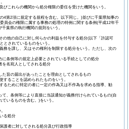
る。
及びこれらの機関から処分権限の委任を受けた機関をいう。
条の4第2項に規定する規程を含む。以下同じ。)
並びに千葉県知事の
委員会の権限に属する事務の処理の特例に関する条例
(平成12年千
び千葉県の執行機関の規則をいう。
その他の自己に対し何らかの利益を付与する処分
(以下「許認可
ととされているものをいう。
義務を課し、又はその権利を制限する処分をいう。
ただし、次の
めに条例等の規定上必要とされている手続としての処分
者を名宛人としてされる処分
した旨の届出があったことを理由としてされるもの
使することを認められたものをいう。
するために特定の者に一定の作為又は不作為を求める指導、勧
って、条例等により直接に当該通知が義務付けられているもの
(自
れているものを含む。)
をいう。
い。
いる処分
保護者に対してされる処分及び行政指導