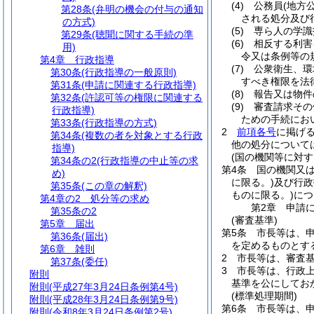
(4)
公務員
(地方
第28条
(弁明の機会の付与の通知
される処分及び
の方式)
(5)
専ら人の学識
第29条
(聴聞に関する手続の準
(6)
相反する利害
用)
令又は条例等の
第4章
行政指導
(7)
公衆衛生、環
第30条
(行政指導の一般原則)
すべき権限を法
第31条
(申請に関連する行政指導)
(8)
報告又は物件
第32条
(許認可等の権限に関連する
(9)
審査請求その
行政指導)
ための手続にお
第33条
(行政指導の方式)
2
前項各号
に掲げ
第34条
(複数の者を対象とする行政
他の処分について
指導)
(国の機関等に対す
第34条の2
(行政指導の中止等の求
第4条
国の機関又
め)
に限る。)
及び行政
第35条
(この章の解釈)
ものに限る。)
につ
第4章の2
処分等の求め
第2章
申請
第35条の2
(審査基準)
第5章
届出
第5条
市長等は、
第36条
(届出)
を定めるものとす
第6章
雑則
2
市長等は、審査
第37条
(委任)
3
市長等は、行政
附則
基準を公にしてお
附則
(平成27年3月24日条例第4号)
(標準処理期間)
附則
(平成28年3月24日条例第9号)
第6条
市長等は、
附則
(令和8年3月24日条例第2号)