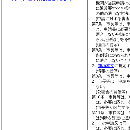
機関が当該申請の
に通常要すべき標
の他の適当な方法
(申請に対する審査
第7条
市長等は、
と、申請書に必要
適合しない申請に
られた許認可等を
(理由の提示)
第8条
市長等は、
条例等に定められ
に適合しないこと
2
前項本文
に規定
(情報の提供)
第9条
市長等は、
2
市長等は、申請
ない。
(公聴会の開催等)
第10条
市長等は、
は、必要に応じ、
(市長等が関与する
第11条
市長等は、
は判断を殊更に遅
2
一の申請又は同
は、必要に応じ、