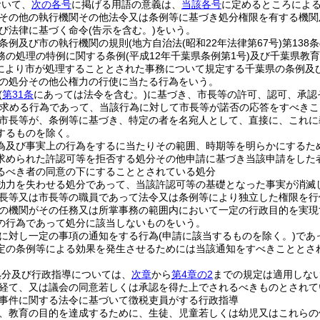
おいて、
次の各号
に掲げる用語の意義は、
当該各号
に定めるところによ
その他の執行機関その他法令又は条例等に基づき処分権限を有する機関
び法律に基づく命令
(告示を含む。)
をいう。
条例及び市の執行機関の規則
(地方自治法
(昭和22年法律第67号)
第138
務の処理の特例に関する条例
(平成12年千葉県条例第1号)
及び千葉県教育
により市が処理することとされた事務について規定する千葉県の条例及
の処分その他公権力の行使に当たる行為をいう。
(
第31条
にあっては法令を含む。)
に基づき、市長等の許可、認可、承認
求める行為であって、当該行為に対して市長等が諾否の応答をすべきこ
市長等が、条例等に基づき、特定の者を名宛人として、直接に、これに
するものを除く。
為及び事実上の行為をするに当たりその範囲、時期等を明らかにするた
求められた許認可等を拒否する処分その他申請に基づき当該申請をした
るべき者の同意の下にすることとされている処分
効力を失わせる処分であって、当該許認可等の基礎となった事実が消滅
長等又は市長等の職員であって法令又は条例等により独立した権限を行
の機関がその任務又は所掌事務の範囲内において一定の行政目的を実現
の行為であって処分に該当しないものをいう。
に対し一定の事項の通知をする行為
(申請に該当するものを除く。)
であ
定の条例等による効果を発生させるためには当該通知をすべきこととさ
処分及び行政指導については、
次章
から
第4章の2
までの規定は適用しな
経て、又は議会の同意若しくは承認を得た上でされるべきものとされて
事件に関する法令に基づいて徴税吏員がする行政指導
、教育の目的を達成するために、生徒、児童若しくは幼児又はこれらの