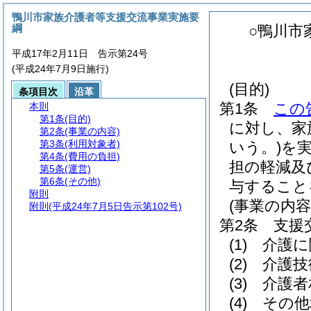
鴨川市家族介護者等支援交流事業実施要
綱
○鴨川市
平成17年2月11日 告示第24号
(平成24年7月9日施行)
(目的)
条項目次
沿革
第1条
この
本則
第1条
(目的)
に対し、家
第2条
(事業の内容)
第3条
(利用対象者)
いう。)
を
第4条
(費用の負担)
担の軽減及
第5条
(運営)
第6条
(その他)
与すること
附則
(事業の内容
附則
(平成24年7月5日告示第102号)
第2条
支援
(1)
介護に
(2)
介護技
(3)
介護者
(4)
その他