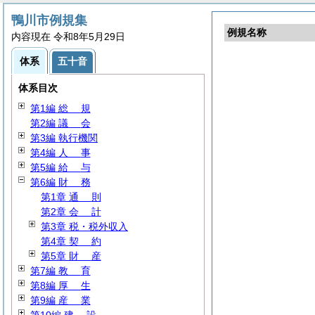
鴨川市例規集
例規名称
内容現在 令和8年5月29日
体系
五十音
体系目次
第1編
総
規
第2編
議
会
第3編 執行機関
第4編
人
事
第5編
給
与
第6編
財
務
第1章
通
則
第2章
会
計
第3章 税・税外収入
第4章
契
約
第5章
財
産
第7編
教
育
第8編
厚
生
第9編
産
業