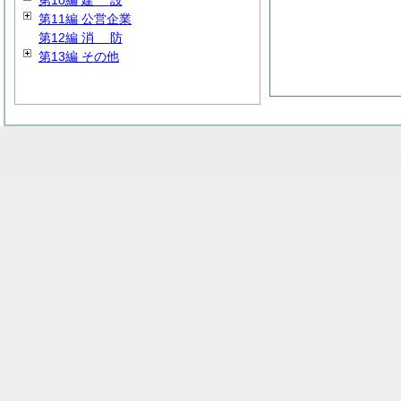
第10編
建
設
第11編 公営企業
第12編
消
防
第13編 その他