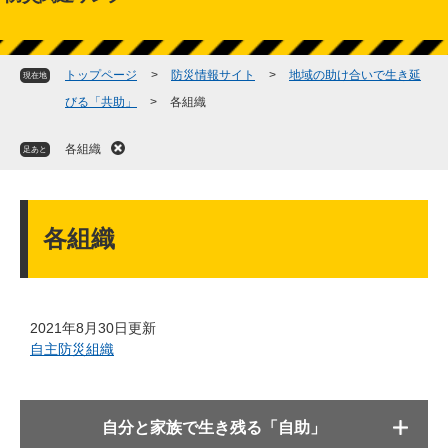
検
索
トップページ
>
防災情報サイト
>
地域の助け合いで生き延
現在地
びる「共助」
>
各組織
各組織
足あと
本
文
各組織
2021年8月30日更新
自主防災組織
自分と家族で生き残る「自助」