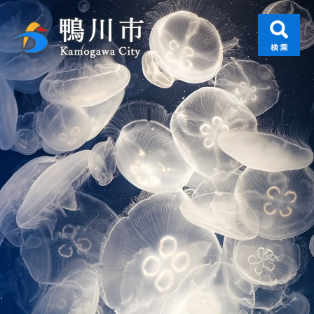
ペ
メ
ー
ニ
ジ
ュ
の
ー
先
を
頭
飛
で
ば
す
し
。
て
本
文
へ