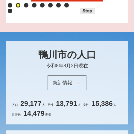
鴨川市の人口
令和8年8月3日現在
統計情報
29,177
13,791
15,386
人口
人
男性
人
女性
人
14,479
世帯数
世帯