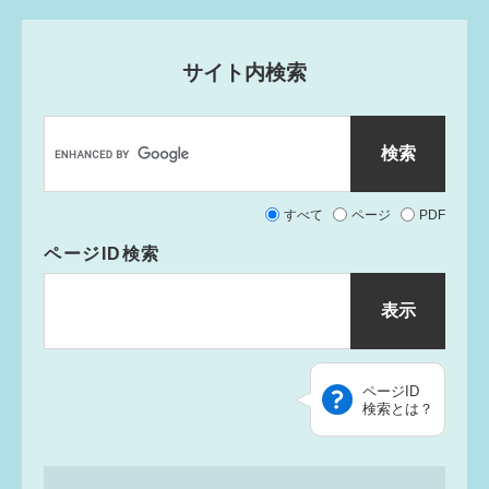
サイト内検索
G
o
o
g
すべて
ページ
PDF
l
e
ページID
検索
カ
ス
タ
ム
検
索
ページID
検索とは？