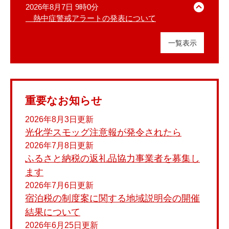
2026年8月7日 9時0分
熱中症警戒アラートの発表について
2026年8月6日 9時0分
本日、環境省及び気象庁から熱中症警戒アラ
一覧表示
熱中症警戒アラートの発表について
ートが発表されました。
厳しい暑さが予想され、熱中症の危険性が高
本日、環境省及び気象庁から熱中症警戒アラ
まっています。
ートが発表されました。
外出はできるだけ控え、こまめな水分補給、
厳しい暑さが予想され、熱中症の危険性が高
エアコンを活用するなど涼しく過ごしましょ
重要なお知らせ
まっています。
う。
外出はできるだけ控え、こまめな水分補給、
2026年8月3日更新
また、屋外で作業する場合は、定期的な休息
エアコンを活用するなど涼しく過ごしましょ
や水分補給、通気性のよい服の着用など、体調
光化学スモッグ注意報が発令されたら
う。
管理に努めましょう。
2026年7月8日更新
また、屋外で作業する場合は、定期的な休息
ふるさと納税の返礼品協力事業者を募集し
や水分補給、通気性のよい服の着用など、体調
問合せ先
ます
管理に努めましょう。
危機管理課 04-7093-7833
2026年7月6日更新
問合せ先
宿泊税の制度案に関する地域説明会の開催
危機管理課 04-7093-7833
結果について
2026年6月25日更新