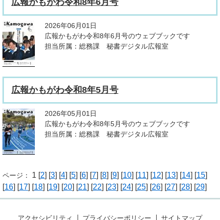
広報かもがわ令和8年6月号
2026年06月01日
広報かもがわ令和8年6月号のウェブブックです
担当所属：総務課 秘書デジタル広報室
広報かもがわ令和8年5月号
2026年05月01日
広報かもがわ令和8年5月号のウェブブックです
担当所属：総務課 秘書デジタル広報室
1 [
2
] [
3
] [
4
] [
5
] [
6
] [
7
] [
8
] [
9
] [
10
] [
11
] [
12
] [
13
] [
14
] [
15
]
ページ：
[
16
] [
17
] [
18
] [
19
] [
20
] [
21
] [
22
] [
23
] [
24
] [
25
] [
26
] [
27
] [
28
] [
29
]
アクセシビリティ
プライバシーポリシー
サイトマップ