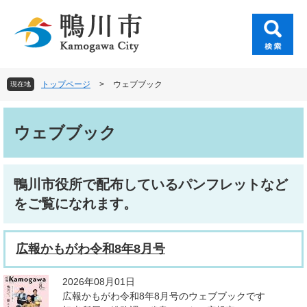
ペ
メ
ー
ニ
ジ
ュ
の
ー
先
を
頭
飛
トップページ
>
ウェブブック
現在地
で
ば
す
し
本
。
て
文
ウェブブック
本
文
へ
鴨川市役所で配布しているパンフレットなど
をご覧になれます。
広報かもがわ令和8年8月号
2026年08月01日
広報かもがわ令和8年8月号のウェブブックです