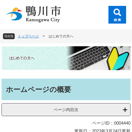
ペ
メ
ー
ニ
ジ
ュ
の
ー
先
を
頭
飛
トップページ
>
はじめての方へ
現在地
で
ば
す
し
。
て
本
文
へ
本
文
ホームページの概要
ページ内目次
ページID：0004440
更新日：2023年3月24日更新