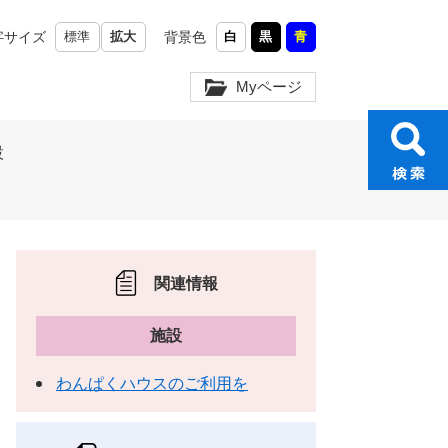
字サイズ
標準
拡大
背景色
白
黒
青
Myページ
設
関連情報
施設
わんぱくハウスのご利用を