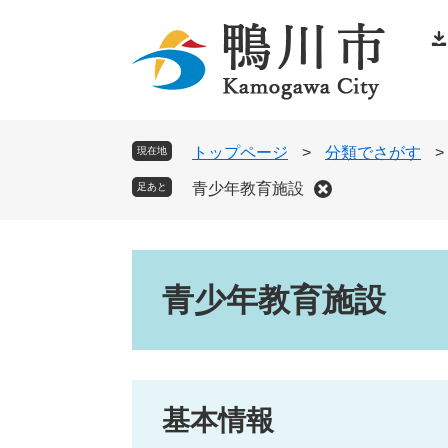
ペ
メ
ー
ニ
ジ
ュ
の
ー
先
を
頭
飛
トップページ
>
分類でさがす
>
現在地
で
ば
青少年教育施設
足あと
す
し
。
て
本
本
文
文
青少年教育施設
へ
基本情報