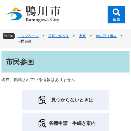
ペ
メ
ー
ニ
ジ
ュ
の
ー
先
を
頭
飛
トップページ
>
分類でさがす
>
市政
>
市の取り組み
>
現在地
で
ば
市民参画
す
し
。
て
本
本
文
市民参画
文
へ
現在、掲載されている情報はありません。
見つからないときは
各種申請・手続き案内