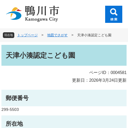
ペ
メ
ー
ニ
ジ
ュ
の
ー
先
を
頭
飛
トップページ
>
地図でさがす
>
天津小湊認定こども園
現在地
で
ば
す
し
本
。
て
文
天津小湊認定こども園
本
文
へ
ページID：0004581
更新日：2026年3月24日更新
郵便番号
299-5503
所在地