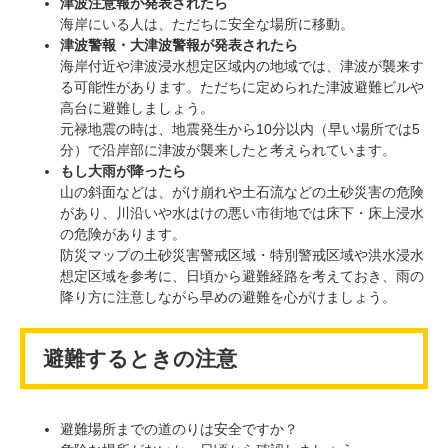
津波注意報が発表されたら
海岸にいる人は、ただちに安全な場所に移動。
津波警報・大津波警報が発表されたら
海岸付近や津波浸水想定区域内の地域では、津波が襲来す
る可能性があります。ただちに定められた津波避難ビルや
高台に避難しましょう。
元禄地震の時は、地震発生から10分以内（早い場所では5
分）で沿岸部に津波が襲来したと考えられています。
もし大雨が降ったら
山の斜面などは、がけ崩れや土石流などの土砂災害の危険
があり、川沿いや水はけの悪い市街地では床下・床上浸水
の危険があります。
防災マップの土砂災害警戒区域・特別警戒区域や洪水浸水
想定区域を参考に、日頃から避難経路を考えておき、雨の
降り方に注意しながら早めの避難を心がけましょう。
避難するときの注意
避難場所までの道のりは安全ですか？