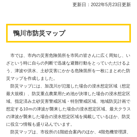
更新日：2022年5月23日更新
鴨川市防災マップ
市では、市内の災害危険箇所を市民の皆さんに広く周知し、い
ざという時に自らの判断で迅速な避難行動をとっていただけるよ
う、津波や洪水、土砂災害にかかる危険箇所を一枚にまとめた防
災マップを作成しました。
防災マップには、加茂川が氾濫した場合の浸水想定区域（想定
最大規模）、防災重点農業用ため池が決壊した場合の浸水想定区
域、指定済み土砂災害警戒区域・特別警戒区域、地域防災計画で
想定する10ｍの津波が襲来した場合の浸水想定区域、最大クラス
の津波が襲来した場合の浸水想定区域を掲載しているほか、防災
に役立つ情報も盛り込んでいます。
防災マップは、市役所の1階総合案内のほか、4階危機管理課、