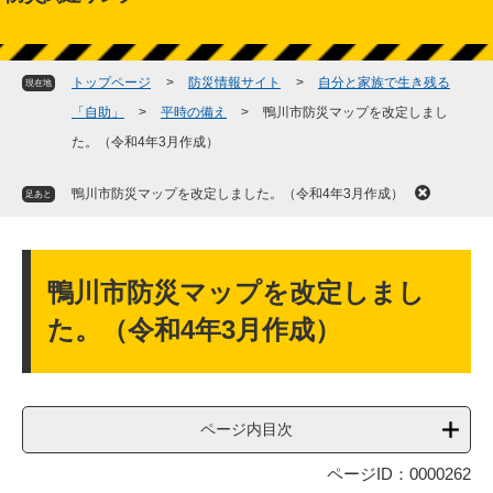
検
索
トップページ
>
防災情報サイト
>
自分と家族で生き残る
現在地
「自助」
>
平時の備え
>
鴨川市防災マップを改定しまし
た。（令和4年3月作成）
鴨川市防災マップを改定しました。（令和4年3月作成）
足あと
本
文
鴨川市防災マップを改定しまし
た。（令和4年3月作成）
ページ内目次
ページID：0000262