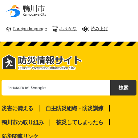
ペ
メ
ー
ニ
ジ
ュ
の
ー
ふりがな
Foreign language
読み上げ
先
を
頭
飛
で
ば
す
し
。
て
本
文
へ
G
o
o
g
l
災害に備える
自主防災組織・防災訓練
e
カ
被災してしまったら
鴨川市の取り組み
ス
タ
防災関連リンク
ム