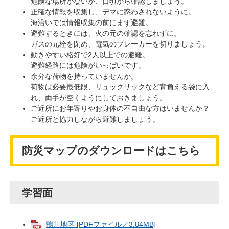
危険な場所がないか、日頃から確認しましょう。
正確な情報を収集し、デマに惑わされないように。
海沿いでは情報収集の前にまず避難。
避難するときには、火の元の確認を忘れずに。
ガスの元栓を閉め、電気のブレーカーを切りましょう。
動きやすい格好で2人以上での避難。
避難経路には危険がいっぱいです。
余分な荷物を持っていませんか。
荷物は必要最低限、リュックサックなど背負える袋に入
れ、両手が空くようにしておきましょう。
ご近所にお年寄りやお身体の不自由な方はいませんか？
ご近所と協力しながら避難しましょう。
防災マップのダウンロードはこちら
学習面
鴨川地区 [PDFファイル／3.84MB]