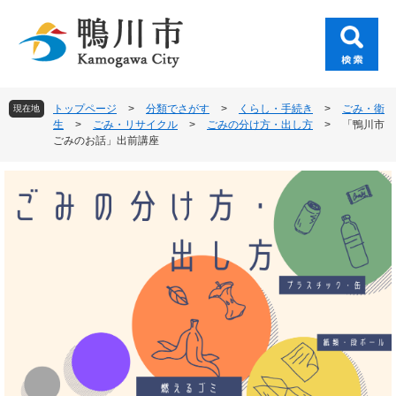
ペ
メ
ー
ニ
ジ
ュ
の
ー
先
を
頭
飛
トップページ
>
分類でさがす
>
くらし・手続き
>
ごみ・衛
現在地
で
ば
生
>
ごみ・リサイクル
>
ごみの分け方・出し方
>
「鴨川市
す
し
ごみのお話」出前講座
。
て
本
文
へ