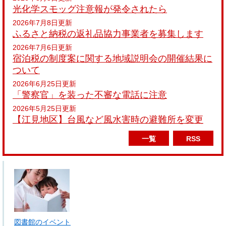
光化学スモッグ注意報が発令されたら
2026年7月8日更新
ふるさと納税の返礼品協力事業者を募集します
2026年7月6日更新
宿泊税の制度案に関する地域説明会の開催結果に
ついて
2026年6月25日更新
「警察官」を装った不審な電話に注意
2026年5月25日更新
【江見地区】台風など風水害時の避難所を変更
一覧
RSS
図書館のイベント