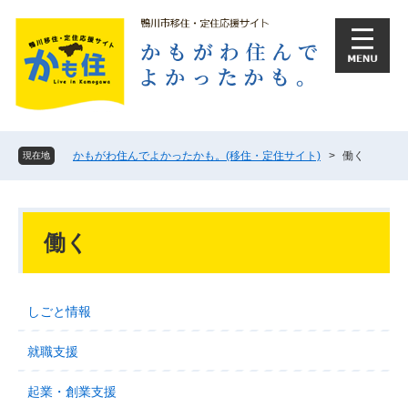
ペ
メ
ー
ニ
ジ
ュ
の
ー
先
を
頭
飛
で
ば
す
し
かもがわ住んでよかったかも。(移住・定住サイト)
>
働く
現在地
。
て
本
文
本
へ
文
働く
しごと情報
就職支援
起業・創業支援