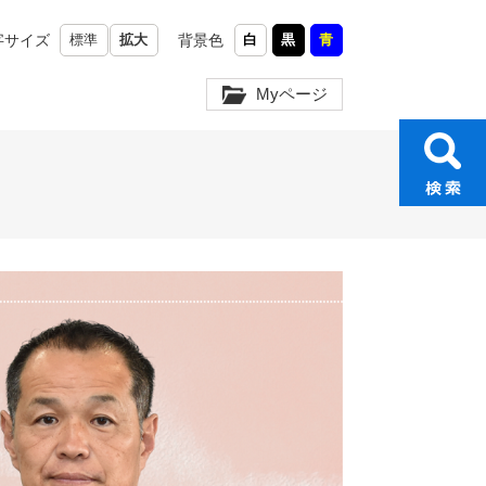
字サイズ
標準
拡大
背景色
白
黒
青
Myページ