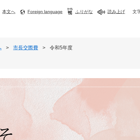
本文へ
Foreign language
ふりがな
読み上げ
文
へ
>
市長交際費
>
令和5年度