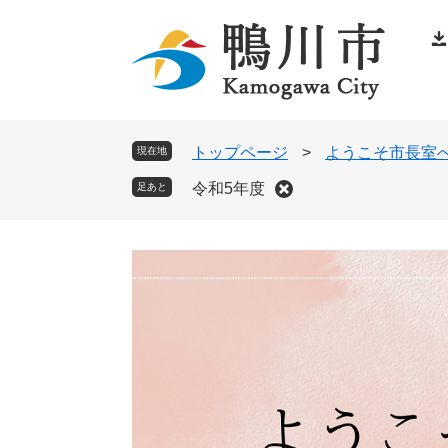
ペ
メ
ー
ニ
ジ
ュ
の
ー
先
を
頭
飛
トップページ
>
ようこそ市長室
現在地
で
ば
令和5年度
足あと
す
し
。
て
本
文
へ