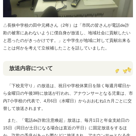
△長狭中学校の田中元稀さん（2年）は「市民の皆さんが電話de詐
欺の被害にあわないように僕自身が放送し、地域社会に貢献したい
と思ったのがきっかけです。」と中学生が地域に対して貢献出来る
ことは何かを考えて立候補したことを話していました。
放送内容について
「下校見守り」の放送は、祝日や学校休業日を除く毎週月曜日か
ら金曜日の午後3時に放送が行われ、アナウンサーとなる児童は、市
内7小学校の代表で、4月6日（水曜日）からおおむね1カ月ごとに交
替して放送されます。
また、「電話de詐欺注意喚起」放送は、毎月1日と年金支給日の
15日（同日が土日になる場合は直近の平日）に固定放送をするほ
か、詐欺の予兆があった際などに放送され、アナウンサーとなる生