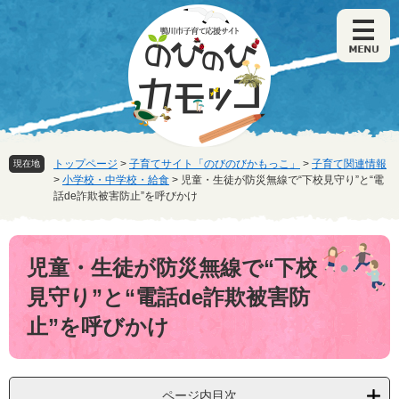
ペ
メ
ー
ニ
ジ
ュ
の
ー
先
を
頭
飛
で
ば
す
し
。
て
トップページ
>
子育てサイト「のびのびかもっこ」
>
子育て関連情報
現在地
本
>
小学校・中学校・給食
>
児童・生徒が防災無線で“下校見守り”と“電
文
話de詐欺被害防止”を呼びかけ
へ
本
文
児童・生徒が防災無線で“下校
見守り”と“電話de詐欺被害防
止”を呼びかけ
ページ内目次