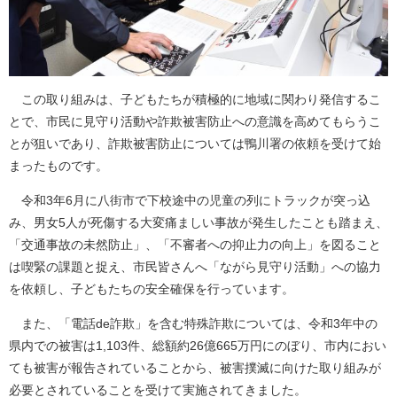
この取り組みは、子どもたちが積極的に地域に関わり発信するこ
とで、市民に見守り活動や詐欺被害防止への意識を高めてもらうこ
とが狙いであり、詐欺被害防止については鴨川署の依頼を受けて始
まったものです。
令和3年6月に八街市で下校途中の児童の列にトラックが突っ込
み、男女5人が死傷する大変痛ましい事故が発生したことも踏まえ、
「交通事故の未然防止」、「不審者への抑止力の向上」を図ること
は喫緊の課題と捉え、市民皆さんへ「ながら見守り活動」への協力
を依頼し、子どもたちの安全確保を行っています。
また、「電話de詐欺」を含む特殊詐欺については、令和3年中の
県内での被害は1,103件、総額約26億665万円にのぼり、市内におい
ても被害が報告されていることから、被害撲滅に向けた取り組みが
必要とされていることを受けて実施されてきました。