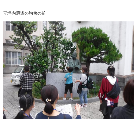
▽坪内逍遙の胸像の前