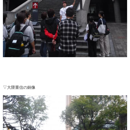
▽大隈重信の銅像