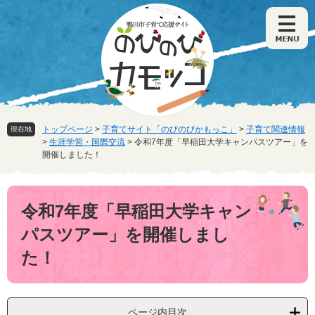
ペ
メ
ー
ニ
ジ
ュ
の
ー
先
を
頭
飛
で
ば
す
し
。
て
トップページ
>
子育てサイト「のびのびかもっこ」
>
子育て関連情報
現在地
本
>
生涯学習・国際交流
>
令和7年度「早稲田大学キャンパスツアー」を
文
開催しました！
へ
本
文
令和7年度「早稲田大学キャン
パスツアー」を開催しまし
た！
ページ内目次