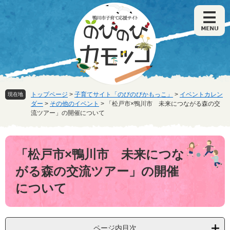
ペ
メ
ー
ニ
ジ
ュ
の
ー
先
を
頭
飛
で
ば
す
し
。
て
トップページ
>
子育てサイト「のびのびかもっこ」
>
イベントカレン
現在地
本
ダー
>
その他のイベント
>
「松戸市×鴨川市 未来につながる森の交
文
流ツアー」の開催について
へ
本
文
「松戸市×鴨川市 未来につな
がる森の交流ツアー」の開催
について
ページ内目次