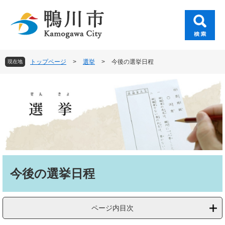
ペ
メ
ー
ニ
ジ
ュ
の
ー
先
を
頭
飛
トップページ
>
選挙
>
今後の選挙日程
現在地
で
ば
す
し
。
て
本
文
へ
本
文
今後の選挙日程
ページ内目次