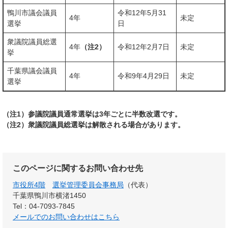
鴨川市議会議員
令和12年5月31
4年
未定
選挙
日
衆議院議員総選
4年
（注2）
令和12年2月7日
未定
挙
千葉県議会議員
4年
令和9年4月29日
未定
選挙
（注1）参議院議員通常選挙は3年ごとに半数改選です。
（注2）衆議院議員総選挙は解散される場合があります。
このページに関するお問い合わせ先
市役所4階
選挙管理委員会事務局
（代表）
千葉県鴨川市横渚1450
Tel：04-7093-7845
メールでのお問い合わせはこちら