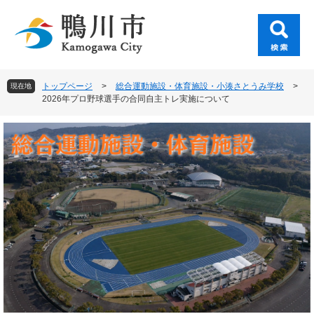
ペ
メ
ー
ニ
ジ
ュ
の
ー
先
を
頭
飛
トップページ
>
総合運動施設・体育施設・小湊さとうみ学校
>
現在地
で
ば
2026年プロ野球選手の合同自主トレ実施について
す
し
。
て
本
文
へ