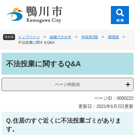
ペ
メ
ー
ニ
ジ
ュ
の
ー
先
を
頭
飛
トップページ
>
組織でさがす
>
市役所2階
>
環境課
>
現在地
で
ば
不法投棄に関するQ&A
す
し
。
て
本
本
文
不法投棄に関するQ&A
文
へ
ページ内目次
ページID：0000222
更新日：2021年6月2日更新
Q.住居のすぐ近くに不法投棄ゴミがありま
す。