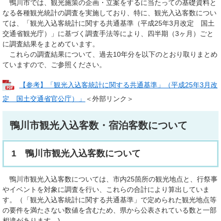
鴨川市では、観光施策の企画・立案をするに当たっての基礎資料と
なる各種観光統計の調査を実施しており、特に、観光入込客数につい
ては、「観光入込客統計に関する共通基準（平成25年3月改定 国土
交通省観光庁）」に基づく調査手法等により、四半期（3ヶ月）ごと
に調査結果をまとめています。
これらの調査結果について、過去10年分を以下のとおり取りまとめ
ていますので、ご参照ください。
【参考】「観光入込客統計に関する共通基準」（平成25年3月改
定 国土交通省官公庁）」
＜外部リンク＞
鴨川市観光入込客数・宿泊客数について
1 鴨川市観光入込客数について
鴨川市観光入込客数については、市内25箇所の観光地点と、行祭事
やイベントを対象に調査を行い、これらの合計により算出していま
す。（「観光入込客統計に関する共通基準」で定められた観光地点等
の要件を満たさない数値を含むため、県から公表されている数と一部
相違があります。)