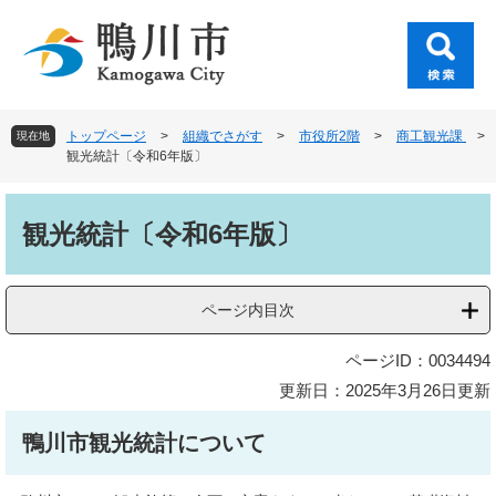
ペ
メ
ー
ニ
ジ
ュ
の
ー
先
を
頭
飛
トップページ
>
組織でさがす
>
市役所2階
>
商工観光課
>
現在地
で
ば
観光統計〔令和6年版〕
す
し
。
て
本
本
文
観光統計〔令和6年版〕
文
へ
ページ内目次
ページID：0034494
更新日：2025年3月26日更新
鴨川市観光統計について