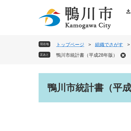
ペ
メ
ー
ニ
ジ
ュ
の
ー
先
を
頭
飛
トップページ
>
組織でさがす
>
現在地
で
ば
鴨川市統計書（平成28年版）
足あと
す
し
。
て
本
本
文
文
鴨川市統計書（平成
へ