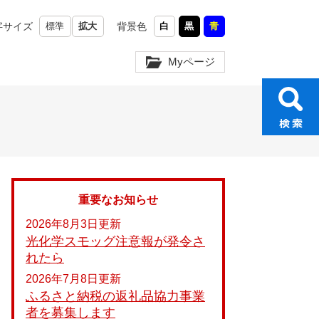
字サイズ
標準
拡大
背景色
白
黒
青
Myページ
重要なお知らせ
2026年8月3日更新
光化学スモッグ注意報が発令さ
れたら
2026年7月8日更新
ふるさと納税の返礼品協力事業
者を募集します