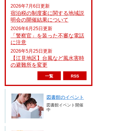
2026年7月6日更新
宿泊税の制度案に関する地域説
明会の開催結果について
2026年6月25日更新
「警察官」を装った不審な電話
に注意
2026年5月25日更新
【江見地区】台風など風水害時
の避難所を変更
一覧
RSS
図書館のイベント
図書館イベント開催
中