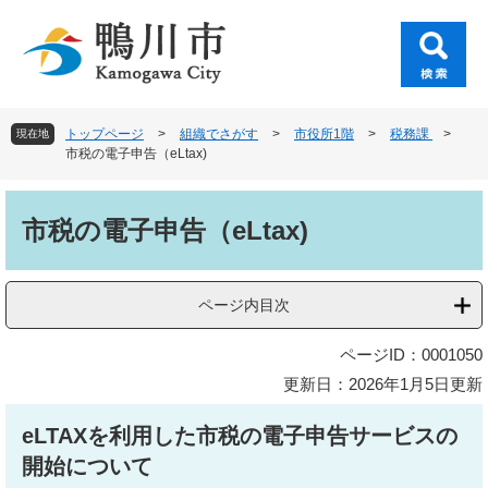
ペ
メ
ー
ニ
ジ
ュ
の
ー
先
を
頭
飛
トップページ
>
組織でさがす
>
市役所1階
>
税務課
>
現在地
で
ば
市税の電子申告（eLtax)
す
し
。
て
本
本
文
市税の電子申告（eLtax)
文
へ
ページ内目次
ページID：0001050
更新日：2026年1月5日更新
eLTAXを利用した市税の電子申告サービスの
開始について