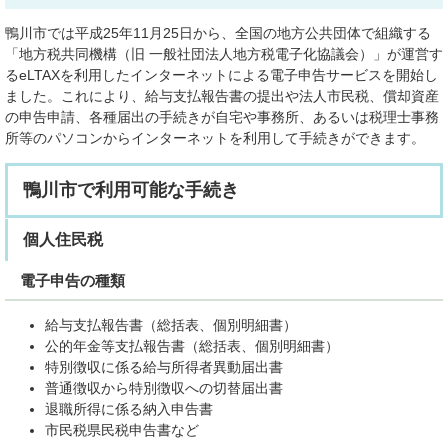
鴨川市では平成25年11月25日から、全国の地方公共団体で組織する
「地方税共同機構（旧 一般社団法人地方税電子化協議会）」が運営す
るeLTAXを利用したインターネットによる電子申告サービスを開始し
ました。これにより、給与支払報告書の提出や法人市民税、償却資産
の申告申請、各種届出の手続きが自宅や事務所、あるいは税理士事務
所等のパソコンからインターネットを利用して手続きができます。
鴨川市で利用可能な手続き
個人住民税
電子申告の種類
給与支払報告書（総括表、個別明細書）
公的年金等支払報告書（総括表、個別明細書）
特別徴収に係る給与所得者異動届出書
普通徴収から特別徴収への切替届出書
退職所得に係る納入申告書
市民税県民税申告書など