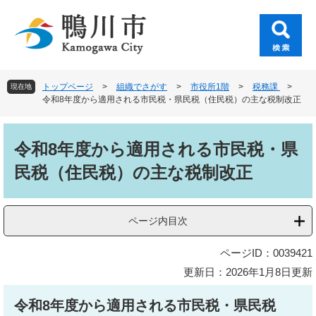
ペ
メ
ー
ニ
ジ
ュ
の
ー
先
を
頭
飛
トップページ
>
組織でさがす
>
市役所1階
>
税務課
>
現在地
で
ば
令和8年度から適用される市民税・県民税（住民税）の主な税制改正
す
し
。
て
本
本
文
令和8年度から適用される市民税・県
文
民税（住民税）の主な税制改正
へ
ページ内目次
ページID：0039421
更新日：2026年1月8日更新
令和8年度から適用される市民税・県民税