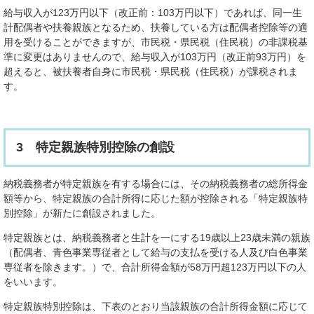
給与収入が123万円以下（改正前：103万円以下）であれば、同一生
計配偶者や扶養親族となるため、扶養している方は配偶者控除等の適
用を受けることができますが、市民税・県民税（住民税）の非課税基
準に変更はありませんので、給与収入が103万円（改正前93万円）を
超えると、被扶養者自身に市民税・県民税（住民税）が課税されま
す。
3 特定親族特別控除の創設
納税義務者が特定親族を有する場合には、その納税義務者の総所得金
額等から、特定親族の合計所得に応じた額が控除される「特定親族特
別控除」が新たに創設されました。
特定親族とは、納税義務者と生計を一にする19歳以上23歳未満の親族
（配偶者、青色事業専従者として給与の支払を受ける人及び白色事業
専従者を除きます。）で、合計所得金額が58万円超123万円以下の人
をいいます。
特定親族特別控除は、下表のとおり当該親族の合計所得金額に応じて