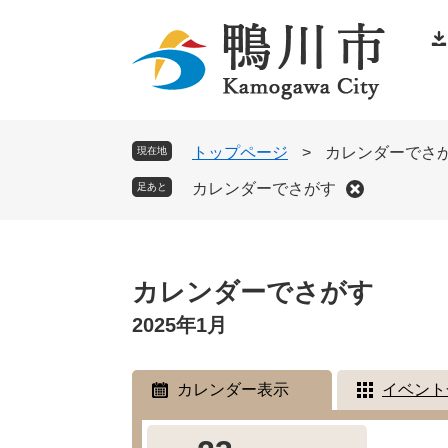
ペ
メ
ー
ニ
ジ
ュ
の
ー
先
を
頭
飛
トップページ
>
カレンダーでさ
現在地
で
ば
カレンダーでさがす
足あと
す
し
。
て
本
本
文
カレンダーでさがす
文
へ
2025年1月
カレンダー表示
イベント