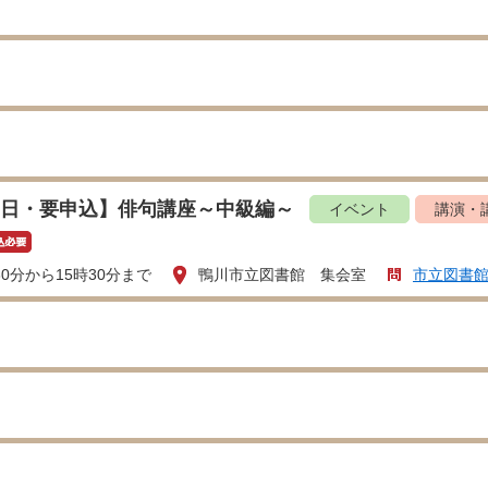
26日・要申込】俳句講座～中級編～
イベント
講演・
30分から15時30分まで
鴨川市立図書館 集会室
市立図書