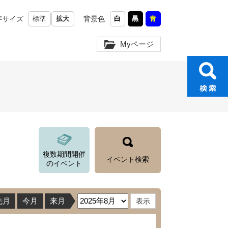
字サイズ
標準
拡大
背景色
白
黒
青
Myページ
複数期間開催
イベント検索
のイベント
先月
今月
来月