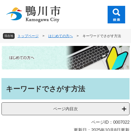
ペ
メ
ー
ニ
ジ
ュ
の
ー
先
を
頭
飛
トップページ
>
はじめての方へ
>
キーワードでさがす方法
現在地
で
ば
す
し
。
て
本
文
へ
本
文
キーワードでさがす方法
ページ内目次
ページID：0007022
更新日：2025年10月8日更新