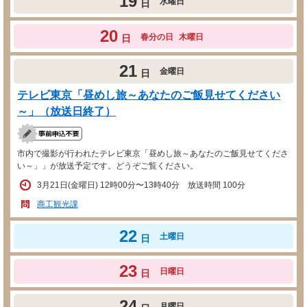
19
水曜日
日
20
春分の日
木曜日
日
21
金曜日
日
テレビ東京「昼めし旅～あなたのご飯見せてください
～」（放送日終了）
市内で撮影が行われたテレビ東京「昼めし旅～あなたのご飯見せてくださ
い～」」が放送予定です。どうぞご覧ください。
3月21日(金曜日) 12時00分〜13時40分 放送時間 100分
商工観光課
22
土曜日
日
23
日曜日
日
24
月曜日