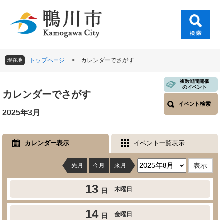
ペ
メ
ー
ニ
ジ
ュ
の
ー
先
を
頭
飛
トップページ
>
カレンダーでさがす
現在地
で
ば
す
し
本
複数期間開催
。
て
のイベント
文
カレンダーでさがす
本
イベント検索
文
2025年3月
へ
カレンダー表示
イベント一覧表示
先月
今月
来月
13
木曜日
日
14
金曜日
日