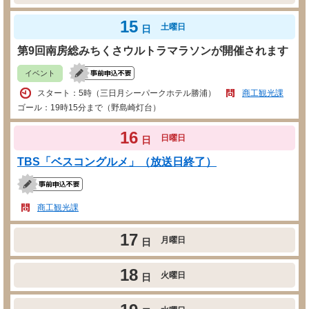
15
土曜日
日
第9回南房総みちくさウルトラマラソンが開催されます
イベント
スタート：5時（三日月シーパークホテル勝浦）
商工観光課
ゴール：19時15分まで（野島崎灯台）
16
日曜日
日
TBS「ベスコングルメ」（放送日終了）
商工観光課
17
月曜日
日
18
火曜日
日