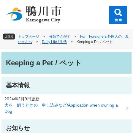
ペ
メ
ー
ニ
ジ
ュ
の
ー
先
を
頭
飛
トップページ
>
分類でさがす
>
For Foreigners 外国人の み
現在地
で
ば
なさんへ
>
Daily Life / 生活
>
Keeping a Pet / ペット
す
し
。
て
本
本
文
Keeping a Pet / ペット
文
へ
基本情報
2024年2月9日更新
犬を 飼うときの 申し込みなど/Application when owning a
Dog
お知らせ