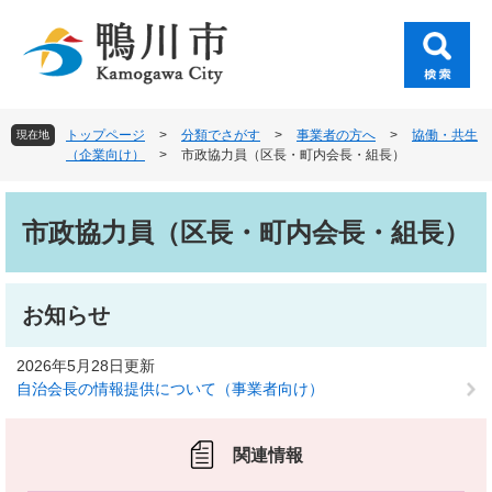
ペ
メ
ー
ニ
ジ
ュ
の
ー
先
を
頭
飛
トップページ
>
分類でさがす
>
事業者の方へ
>
協働・共生
現在地
で
ば
（企業向け）
>
市政協力員（区長・町内会長・組長）
す
し
。
て
本
本
文
市政協力員（区長・町内会長・組長）
文
へ
お知らせ
2026年5月28日更新
自治会長の情報提供について（事業者向け）
関連情報