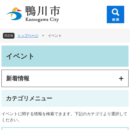
ペ
メ
ー
ニ
ジ
ュ
の
ー
先
を
頭
飛
トップページ
>
イベント
現在地
で
ば
す
し
本
。
て
文
イベント
本
文
へ
新着情報
カテゴリメニュー
イベントに関する情報を検索できます。下記のカテゴリより選択して
ください。