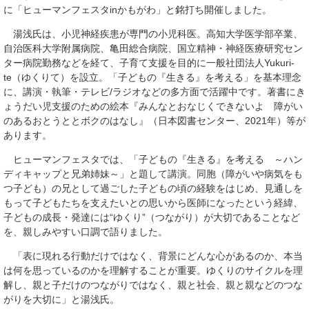
に「ヒューマンフェスタinかもがわ」と銘打ち開催しました。
湯浅氏は、小児神経疾患が専門の小児科医。高知大学医学部卒業、
自治医科大学附属病院、亀田総合病院、国立精神・神経医療研究セン
ター病院勤務などを経て、子育て支援を目的に一般社団法人Yukuri-
te（ゆくりて）を設立。「子どもの『生きる』を考える」を基本理念
に、講演・執筆・テレビ/ラジオなどの多方面で活躍中です。著書にき
ょうだい児支援のための絵本『みんなとおなじくできないよ 障がい
のあるおとうととボクのはなし』（日本図書センター、2021年）等が
あります。
ヒューマンフェスタでは、「子どもの『生きる』を考える ～ハン
ディキャップと兄弟姉妹～」と題して講演。同胞（障がいや病気をも
つ子ども）の兄として過ごした子どもの頃の経験をはじめ、見通しを
もって子どもたちを支えたいとの思いから医師になったという経緯、
子どもの成長・発達には“ゆくり”（つながり）が大切であることなど
を、親しみやすい口調で語りました。
「表に現れる行動だけではなく、背景にどんな心があるのか、本当
は何を思っているのかを理解することが重要。ゆくりのサイクルを理
解し、親と子だけのつながりではなく、親と社会、親と親などのつな
がりを大切に」と湯浅氏。