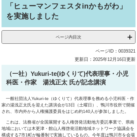
文
「ヒューマンフェスタinかもがわ」
を実施しました
ページ内目次
ページID：0039321
更新日：2025年12月16日更新
（一社）
Yukuri-te
(
ゆくりて
)
代表理事・小児
科医・作家 湯浅
正
太
氏が記念講演
一般社団法人Yukuri-te（ゆくりて）代表理事を務める小児科医・作
家の湯浅正太氏を迎えた講演会が13日（土曜日）、鴨川市役所で開催
され、市内外から人権擁護委員をはじめ約140人が参加しました。
これは、法務省が全国展開する人権啓発活動地方委託事業で、県南
地域においては木更津・館山人権啓発活動地域ネットワーク協議会を
構成する7市1町が輪番制で実施しているもの。今年度は鴨川市を会場