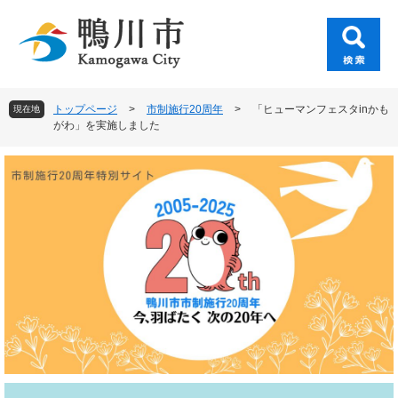
ペ
メ
ー
ニ
ジ
ュ
の
ー
先
を
頭
飛
トップページ
>
市制施行20周年
>
「ヒューマンフェスタinかも
現在地
で
ば
がわ」を実施しました
す
し
。
て
本
文
へ
本