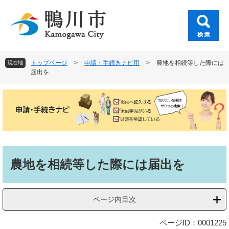
ペ
メ
ー
ニ
ジ
ュ
の
ー
先
を
頭
飛
トップページ
>
申請・手続きナビ用
>
農地を相続等した際には
現在地
で
ば
届出を
す
し
。
て
本
文
へ
本
文
農地を相続等した際には届出を
ページ内目次
ページID：0001225