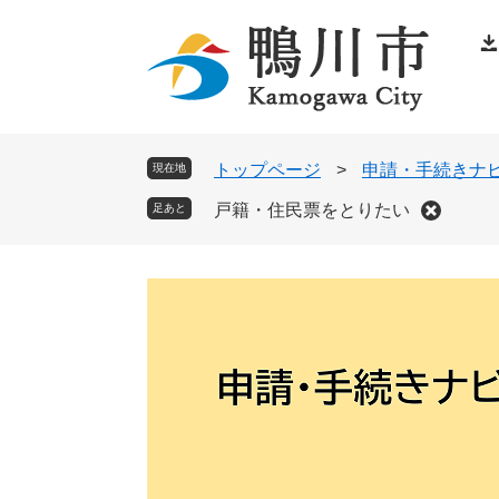
ペ
メ
ー
ニ
ジ
ュ
の
ー
先
を
頭
飛
トップページ
>
申請・手続きナ
現在地
で
ば
戸籍・住民票をとりたい
足あと
す
し
。
て
本
文
へ