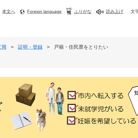
本文へ
Foreign language
ふりがな
読み上げ
文
ビ用
>
証明・登録
>
戸籍・住民票をとりたい