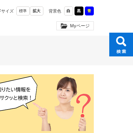
字サイズ
標準
拡大
背景色
白
黒
青
Myページ