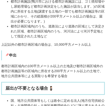
都市計画施設(鴨川市における都市計画施設には、ゴミ焼却場や
し尿処理場など都市計画決定をした施設が該当します。)の区域
内に所在する土地(譲渡する土地の一部でも都市計画施設等の区
域にかかり、その総面積が200平方メートル以上の場合は、届
出が必要になります。)
都市計画区域内(のうち、道路法により道路の区域として決定さ
れた区域、都市計画区域内のうち、河川法により河川予定地と
して指定された土地など
上記以外の都市計画区域の場合は、10,000平方メートル以上
申出
都市計画区域内の100平方メートル以上の土地及び都市計画区域外の
都市計画施設等の区域内に所在する200平方メートル以上の土地で、
地方公共団体等による買取りを希望する場合
届出が不要となる場合
国、地方公共団体等もしくは政令に定める法人(地方住宅供給公
社・土地開発公社・土地区画整理組合など)に譲り渡されるもの