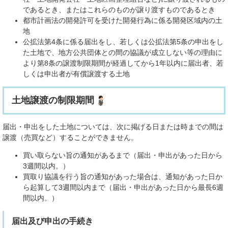
であるとき、またはこれらのものが譲り渡すものであるとき
都市計画法の開発許可を受けた開発行為に係る開発区域内の土
地
公拡法第4条に係る届出をし、若しくは公拡法第5条の申出をし
た土地で、地方公共団体との間の協議が成立しない等の理由に
より第8条の譲渡制限期間が経過してから1年以内に届出者、若
しくは申出者が有償譲渡する土地
土地譲渡の制限期間
届出・申出をした土地については、次に掲げる日または時までの間は
譲渡（売買など）することができません。
買い取らない旨の通知があるまで（届出・申出があった日から
3週間以内。）
買取り協議を行う旨の通知があった場合は、通知があった日か
ら起算して3週間以内まで（届出・申出があった日から最長6週
間以内。）
届出及び申出の手続き