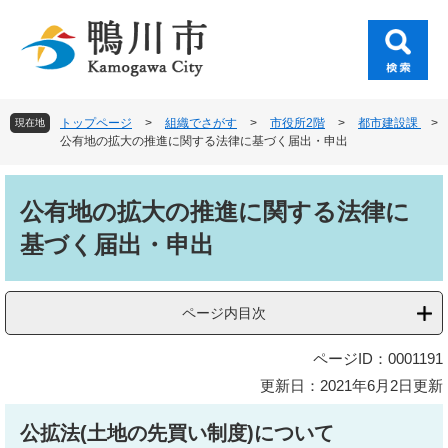
ペ
メ
ー
ニ
ジ
ュ
の
ー
先
を
頭
飛
トップページ
>
組織でさがす
>
市役所2階
>
都市建設課
>
現在地
で
ば
公有地の拡大の推進に関する法律に基づく届出・申出
す
し
。
て
本
本
文
公有地の拡大の推進に関する法律に
文
基づく届出・申出
へ
ページ内目次
ページID：0001191
更新日：2021年6月2日更新
公拡法(土地の先買い制度)について