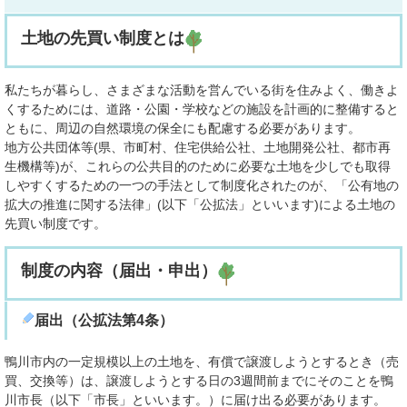
土地の先買い制度とは
私たちが暮らし、さまざまな活動を営んでいる街を住みよく、働きよ
くするためには、道路・公園・学校などの施設を計画的に整備すると
ともに、周辺の自然環境の保全にも配慮する必要があります。
地方公共団体等(県、市町村、住宅供給公社、土地開発公社、都市再
生機構等)が、これらの公共目的のために必要な土地を少しでも取得
しやすくするための一つの手法として制度化されたのが、「公有地の
拡大の推進に関する法律」(以下「公拡法」といいます)による土地の
先買い制度です。
制度の内容（届出・申出）
届出（公拡法第4条）
鴨川市内の一定規模以上の土地を、有償で譲渡しようとするとき（売
買、交換等）は、譲渡しようとする日の3週間前までにそのことを鴨
川市長（以下「市長」といいます。）に届け出る必要があります。