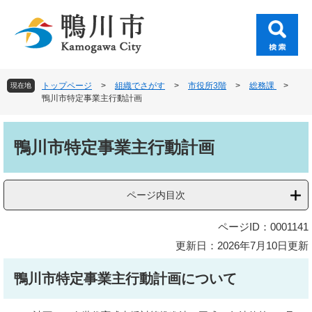
ペ
メ
ー
ニ
ジ
ュ
の
ー
先
を
頭
飛
トップページ
>
組織でさがす
>
市役所3階
>
総務課
>
現在地
で
ば
鴨川市特定事業主行動計画
す
し
。
て
本
本
文
鴨川市特定事業主行動計画
文
へ
ページ内目次
ページID：0001141
更新日：2026年7月10日更新
鴨川市特定事業主行動計画について