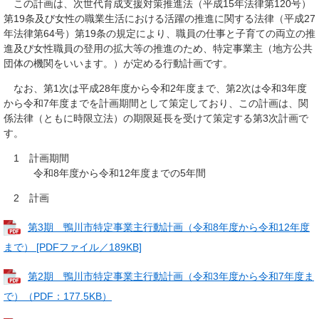
この計画は、次世代育成支援対策推進法（平成15年法律第120号）
第19条及び女性の職業生活における活躍の推進に関する法律（平成27
年法律第64号）第19条の規定により、職員の仕事と子育ての両立の推
進及び女性職員の登用の拡大等の推進のため、特定事業主（地方公共
団体の機関をいいます。）が定める行動計画です。
なお、第1次は平成28年度から令和2年度まで、第2次は令和3年度
から令和7年度までを計画期間として策定しており、この計画は、関
係法律（ともに時限立法）の期限延長を受けて策定する第3次計画で
す。
1 計画期間
令和8年度から令和12年度までの5年間
2 計画
第3期 鴨川市特定事業主行動計画（令和8年度から令和12年度
まで） [PDFファイル／189KB]
第2期 鴨川市特定事業主行動計画（令和3年度から令和7年度ま
で）（PDF：177.5KB）