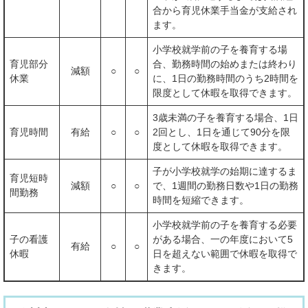
合から育児休業手当金が支給され
ます。
小学校就学前の子を養育する場
育児部分
合、勤務時間の始めまたは終わり
減額
○
○
休業
に、1日の勤務時間のうち2時間を
限度として休暇を取得できます。
3歳未満の子を養育する場合、1日
育児時間
有給
○
○
2回とし、1日を通じて90分を限
度として休暇を取得できます。
子が小学校就学の始期に達するま
育児短時
減額
○
○
で、1週間の勤務日数や1日の勤務
間勤務
時間を短縮できます。
小学校就学前の子を養育する必要
子の看護
がある場合、一の年度において5
有給
○
○
休暇
日を超えない範囲で休暇を取得で
きます。