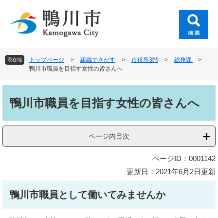
ペ
メ
ー
ニ
ジ
ュ
の
ー
先
を
頭
飛
トップページ
>
組織でさがす
>
市役所3階
>
総務課
>
現在地
で
ば
鴨川市職員を目指す女性の皆さんへ
す
し
。
て
本
本
文
鴨川市職員を目指す女性の皆さんへ
文
へ
ページ内目次
ページID：0001142
更新日：2021年6月2日更新
鴨川市職員として働いてみませんか