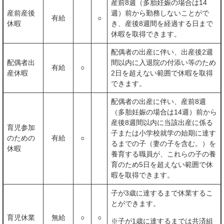
産前8週（多胎妊娠の場合は14
産前産後
週）前から勤務しないことがで
有給
○
休暇
き、産後8週間を経過する日まで
休暇を取得できます。
配偶者の出産に伴い、出産後2週
配偶者出
間以内に入退院の付添い等のため
有給
○
産休暇
2日を超えない範囲で休暇を取得
できます。
配偶者の出産に伴い、産前8週
（多胎妊娠の場合は14週）前から
産後8週間以内に当該出産に係る
育児参加
子または小学校就学の始期に達す
のための
有給
○
るまでの子（妻の子を含む。）を
休暇
養育する職員が、これらの子の養
育のため5日を超えない範囲で休
暇を取得できます。
子が3歳に達するまで休業するこ
とができます。
育児休業
無給
○
○
※子が1歳に達するまでは共済組