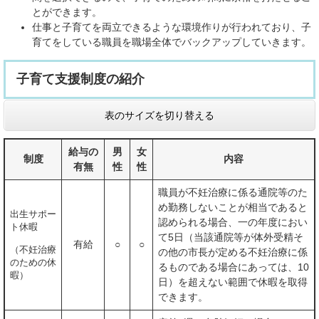
とができます。
仕事と子育てを両立できるような環境作りが行われており、子
育てをしている職員を職場全体でバックアップしていきます。
子育て支援制度の紹介
表のサイズを切り替える
給与の
男
女
制度
内容
有無
性
性
職員が不妊治療に係る通院等のた
め勤務しないことが相当であると
出生サポー
認められる場合、一の年度におい
ト休暇
て5日（当該通院等が体外受精そ
有給
○
○
（不妊治療
の他の市長が定める不妊治療に係
のための休
るものである場合にあっては、10
暇）
日）を超えない範囲で休暇を取得
できます。