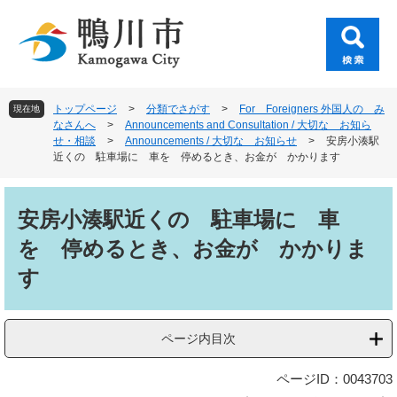
ペ
メ
ー
ニ
ジ
ュ
の
ー
先
を
頭
飛
トップページ
>
分類でさがす
>
For Foreigners 外国人の み
現在地
で
ば
なさんへ
>
Announcements and Consultation / 大切な お知ら
す
し
せ・相談
>
Announcements / 大切な お知らせ
>
安房小湊駅
。
て
近くの 駐車場に 車を 停めるとき、お金が かかります
本
文
本
へ
文
安房小湊駅近くの 駐車場に 車
を 停めるとき、お金が かかりま
す
ページ内目次
ページID：0043703