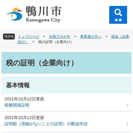
ペ
メ
ー
ニ
ジ
ュ
の
ー
先
を
頭
飛
トップページ
>
分類でさがす
>
事業者の方へ
>
税金（企業
現在地
で
ば
向け）
>
税の証明（企業向け）
す
し
。
て
本
本
文
税の証明（企業向け）
文
へ
基本情報
2021年10月12日更新
税務関係証明
2021年10月12日更新
証明願（滞納がないことの証明）の郵送申請