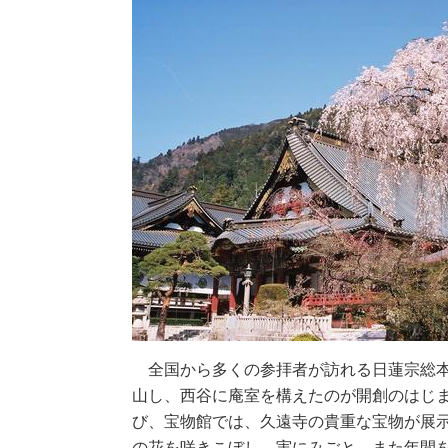
全国から多くの参拝者が訪れる日蓮宗総本山
山し、西谷に庵室を構えたのが開創のはじ
び、宝物館では、久遠寺の貴重な宝物が展示
の花を咲きこぼし、実にみごと。また年間