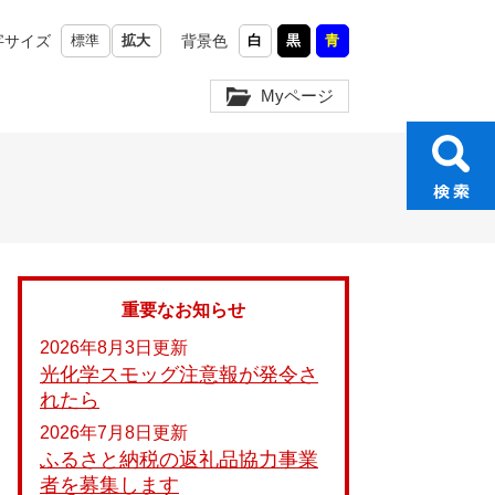
字サイズ
標準
拡大
背景色
白
黒
青
Myページ
重要なお知らせ
2026年8月3日更新
光化学スモッグ注意報が発令さ
れたら
2026年7月8日更新
ふるさと納税の返礼品協力事業
者を募集します