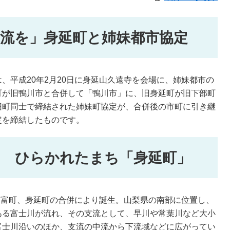
流を」身延町と姉妹都市協定
平成20年2月20日に身延山久遠寺を会場に、姉妹都市の
町が旧鴨川市と合併して「鴨川市」に、旧身延町が旧下部町
旧町同士で締結された姉妹町協定が、合併後の市町に引き継
定を締結したものです。
る ひらかれたまち「身延町」
中富町、身延町の合併により誕生。山梨県の南部に位置し、
ある富士川が流れ、その支流として、早川や常葉川など大小
富士川沿いのほか、支流の中流から下流域などに広がってい