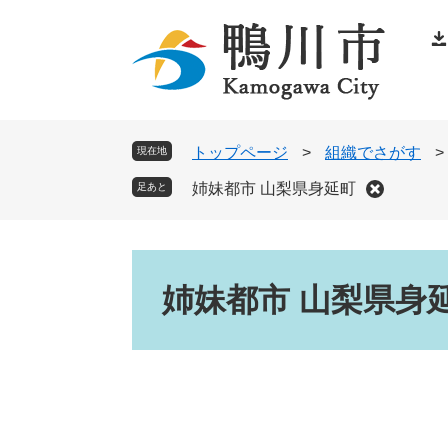
ペ
メ
ー
ニ
ジ
ュ
の
ー
先
を
頭
飛
トップページ
>
組織でさがす
>
現在地
で
ば
姉妹都市 山梨県身延町
足あと
す
し
。
て
本
本
文
文
姉妹都市 山梨県身
へ