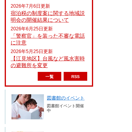
2026年7月6日更新
宿泊税の制度案に関する地域説
明会の開催結果について
2026年6月25日更新
「警察官」を装った不審な電話
に注意
2026年5月25日更新
【江見地区】台風など風水害時
の避難所を変更
一覧
RSS
図書館のイベント
図書館イベント開催
中