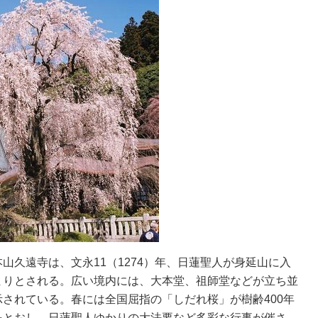
久遠寺は、文永11（1274）年、日蓮聖人が身延山に入
まりとされる。広い境内には、大本堂、祖師堂などが立ち並
されている。春には全国屈指の「しだれ桜」が樹齢400年
をとおし、日蓮聖人ゆかりの大法要など多彩な行事が催さ