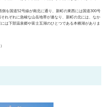
側を国道52号線が南北に通り、新町の東西には国道300号
西それぞれに急峻な山岳地帯が連なり、新町の北には、なか
東には下部温泉郷や富士五湖のひとつである本栖湖がありま
在）