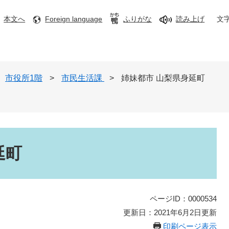
本文へ
Foreign language
ふりがな
読み上げ
文
市役所1階
>
市民生活課
>
姉妹都市 山梨県身延町
延町
ページID：0000534
更新日：2021年6月2日更新
印刷ページ表示