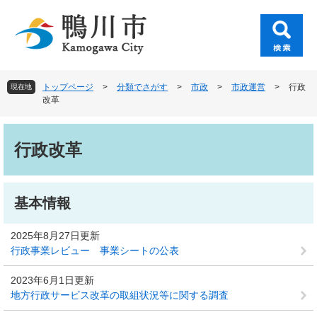
ペ
メ
ー
ニ
ジ
ュ
の
ー
先
を
頭
飛
トップページ
>
分類でさがす
>
市政
>
市政運営
>
行政
現在地
で
ば
改革
す
し
。
て
本
本
文
行政改革
文
へ
基本情報
2025年8月27日更新
行政事業レビュー 事業シートの公表
2023年6月1日更新
地方行政サービス改革の取組状況等に関する調査