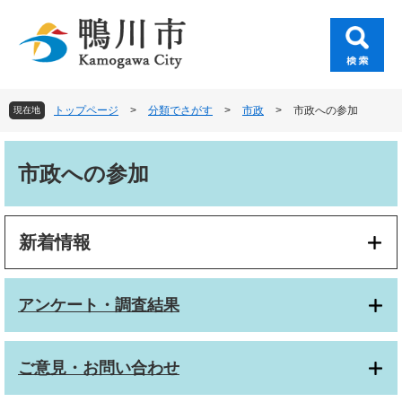
ペ
メ
ー
ニ
ジ
ュ
の
ー
先
を
頭
飛
トップページ
>
分類でさがす
>
市政
>
市政への参加
現在地
で
ば
す
し
本
。
て
文
市政への参加
本
文
へ
新着情報
アンケート・調査結果
ご意見・お問い合わせ