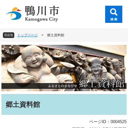
ペ
メ
ー
ニ
ジ
ュ
の
ー
先
を
頭
飛
トップページ
>
郷土資料館
現在地
で
ば
す
し
。
て
本
文
へ
本
文
郷土資料館
ページID：0004525