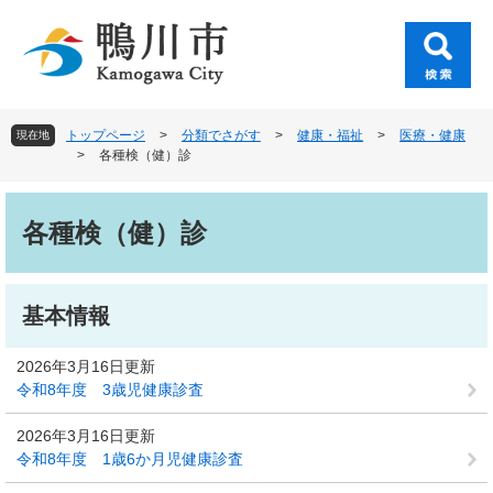
ペ
メ
ー
ニ
ジ
ュ
の
ー
先
を
頭
飛
トップページ
>
分類でさがす
>
健康・福祉
>
医療・健康
現在地
で
ば
>
各種検（健）診
す
し
。
て
本
本
文
各種検（健）診
文
へ
基本情報
2026年3月16日更新
令和8年度 3歳児健康診査
2026年3月16日更新
令和8年度 1歳6か月児健康診査